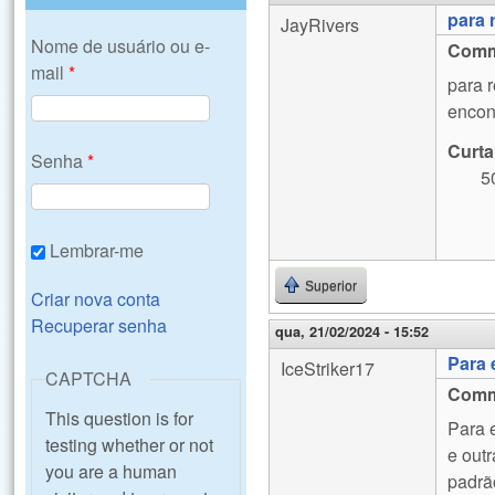
para 
JayRivers
Nome de usuário ou e-
Comm
mail
*
para 
encon
Curta
Senha
*
5
Lembrar-me
Superior
Criar nova conta
Recuperar senha
qua, 21/02/2024 - 15:52
Para 
IceStriker17
CAPTCHA
Comm
This question is for
Para 
testing whether or not
e outr
you are a human
padrã