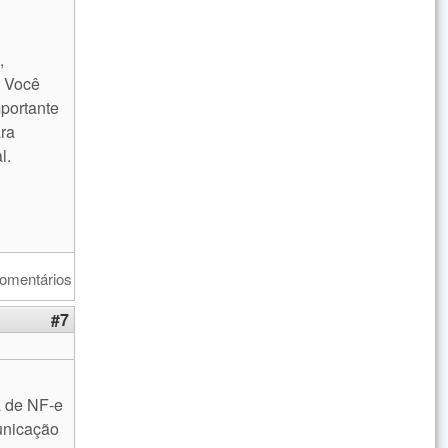
,
. Você
 external)
mportante
ara
l.
comentários
#7
a de NF-e
municação