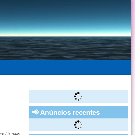
📢 Anúncios recentes
ts / 0 new