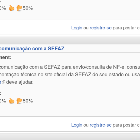
:
0%
50%
Login
ou
registre-se
para postar 
 comunicação com a SEFAZ
ent:
comunicação com a SEFAZ para envio/consulta de NF-e, consu
entação técnica no site oficial da SEFAZ do seu estado ou usa
e
(link is external)
deve ajudar.
:
0%
50%
Login
ou
registre-se
para postar 