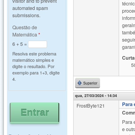
visitor and to prevent
técni
automated spam
proce
submissions.
infor
geral
Questão de
també
Matemática
*
segui
6 + 5 =
garan
Resolva este problema
Curta
matemático simples e
5
digite o resultado. Por
exemplo para 1+3, digite
4.
Superior
qua, 27/03/2024 - 14:34
Para 
FrostByte121
Comm
Para 
e outr