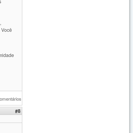
s
,
. Você
rmidade
comentários
#8