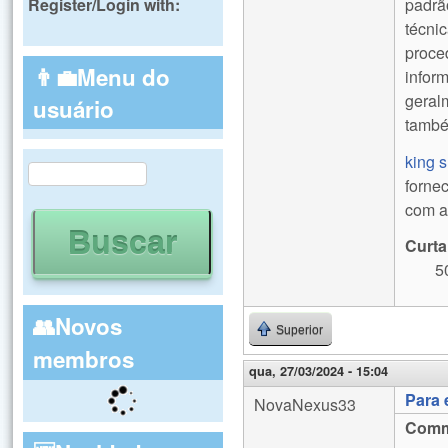
padrã
Register/Login with:
técni
proce
👨‍💼Menu do
infor
geral
usuário
també
king s
Buscar
forne
Formulário de busca
com a 
Curta
5
👥Novos
Superior
membros
qua, 27/03/2024 - 15:04
Para 
NovaNexus33
Comm