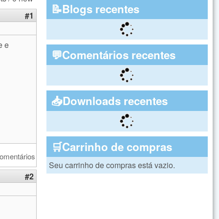
📝Blogs recentes
#1
e e
💬Comentários recentes
📥Downloads recentes
🛒Carrinho de compras
comentários
Seu carrinho de compras está vazio.
#2
nal)