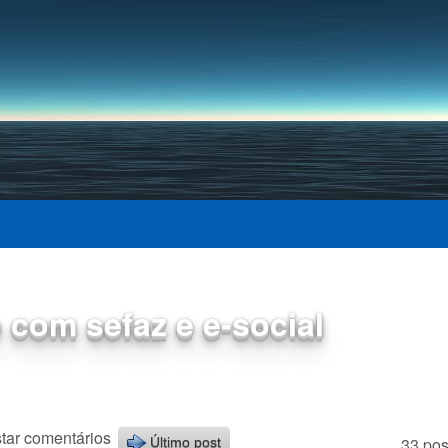
Pular para o conteúdo
principal
com sefaz e e-social
tar comentários
33 pos
Último post