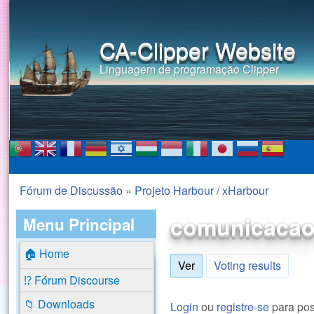
CA-Clipper Website
Linguagem de programação Clipper
Fórum de Discussão
»
Projeto Harbour / xHarbour
Você está aqui
comunicacao 
Menu Principal
🏠 Home
Ver
(aba ativa)
Voting results
⁉️ Fórum Discourse
📁 Downloads
Login
ou
registre-se
para pos