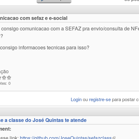
icacao com sefaz e e-social
consigo comunicacao com a SEFAZ pra envio/consulta de NF
s?
consigo informacoes tecnicas para isso?
ação
otes: 0
Login
ou
registre-se
para postar 
se a classe do José Quintas te atende
ent:
esse link:
https://github.com/JoseQuintas/sefazclass
(link is exter