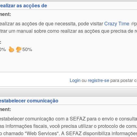
realizar as acções de
ent:
realizar as acções de que necessita, pode visitar
Crazy Time
(li
p
trar um manual sobre como realizar as acções que precisa de r
:
0%
50%
Login
ou
registre-se
para postar 
estabelecer comunicação
ent:
estabelecer comunicação com a SEFAZ para o envio e consult
as informações fiscais, você precisa utilizar o protocolo de co
o chamado "Web Services". A SEFAZ disponibiliza informaçõe