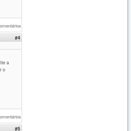
comentários
#4
lte a
r o
comentários
#5