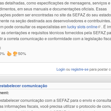
cas detalhadas, como especificações de mensagens, serviços e
dimentos, em seus manuais e documentações oficiais. Essas
mações podem ser encontradas no site da SEFAZ do seu estado
mente na seção destinada aos desenvolvedores e contribuintes
m pode consultar os especialistas em
lucky slots online
(link is
. É i
r as orientações e requisitos técnicos fornecidos pela SEFAZ p
tir a correta comunicação e conformidade com a legislação fisca
:
0%
50%
Login
ou
registre-se
para postar 
estabelecer comunicação
ent:
estabelecer comunicação com a SEFAZ para o envio e consult
as informações fiscais, você precisa utilizar o protocolo de co