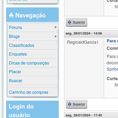
Curta
5
⛵ Navegação
Superior
Fóruns
seg, 29/01/2024 - 14:06
Blogs
Para
ReginaldGarcia1
Classificados
Comm
Enquetes
Para 
docum
Dicas de composição
Sprib
Placar
Curta
Buscar
5
Carrinho de compras
Login do
Superior
usuário
seg, 29/01/2024 - 17:45