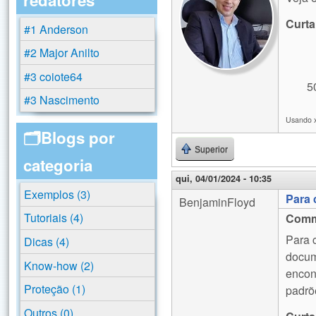
Curta
#1 Anderson
#2 Major Anilto
#3 coiote64
5
#3 Nascimento
Usando x
🗂️Blogs por
Superior
categoria
qui, 04/01/2024 - 10:35
Exemplos (3)
Para
BenjaminFloyd
Tutoriais (4)
Comm
Para 
Dicas (4)
docum
Know-how (2)
encon
Proteção (1)
padrõ
Outros (0)