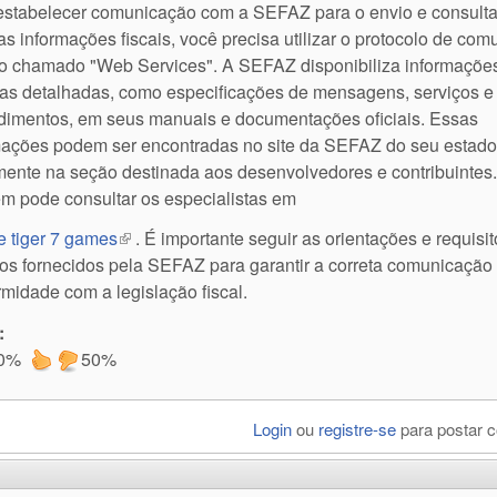
estabelecer comunicação com a SEFAZ para o envio e consult
as informações fiscais, você precisa utilizar o protocolo de co
o chamado "Web Services". A SEFAZ disponibiliza informaçõe
cas detalhadas, como especificações de mensagens, serviços e
dimentos, em seus manuais e documentações oficiais. Essas
mações podem ser encontradas no site da SEFAZ do seu estado
mente na seção destinada aos desenvolvedores e contribuintes
m pode consultar os especialistas em
ne tiger 7 games
(link is external)
. É importante seguir as orientações e requisi
cos fornecidos pela SEFAZ para garantir a correta comunicação
rmidade com a legislação fiscal.
:
0%
50%
Login
ou
registre-se
para postar 