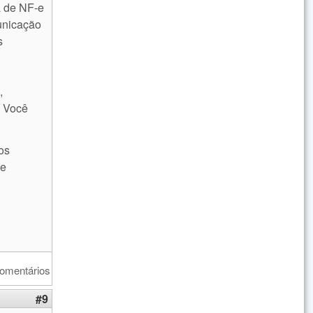
a de NF-e
municação
s
,
. Você
tos
 e
comentários
#9