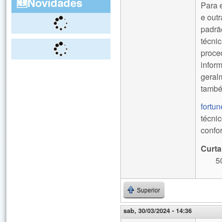
🆕Novidades
Para 
e outr
padrã
técni
proce
infor
geral
també
fortu
técni
confo
Curta
5
Superior
sab, 30/03/2024 - 14:36