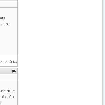
nk is external)
ara
ealizar
comentários
#6
a de NF-e
municação
s