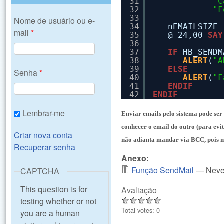
31
"C
32
"F
33
Nome de usuário ou e-
34
nEMAILSIZE 
mail
*
35
@ 24,00 
SAY
36
37
IF
HB_SENDM
38
ALERT
(
"A
39
ELSE
Senha
*
40
ALERT
(
"F
41
ENDIF
42
ENDIF
Lembrar-me
Enviar emails pelo sistema pode se
conhecer o email do outro (para evi
Criar nova conta
não adianta mandar via BCC, pois n
Recuperar senha
Anexo:
Função SendMail
— Neve
CAPTCHA
This question is for
Avaliação
testing whether or not
Total votes: 0
you are a human