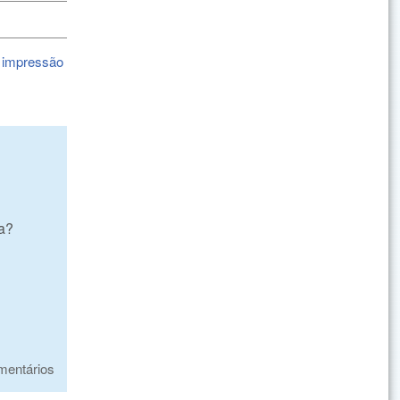
 impressão
ma?
mentários