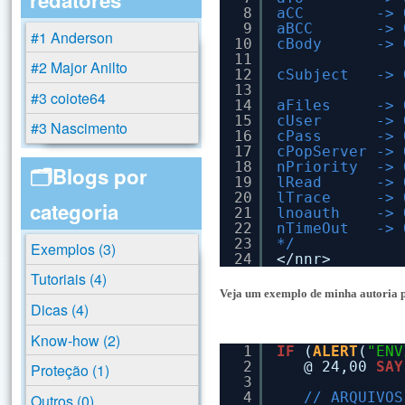
8
aCC        -> 
9
aBCC       -> 
#1 Anderson
10
cBody      -> 
11
#2 Major Anilto
12
cSubject   -> 
13
#3 coiote64
14
aFiles     -> 
15
cUser      -> 
#3 Nascimento
16
cPass      -> 
17
cPopServer -> 
18
nPriority  -> 
🗂️Blogs por
19
lRead      -> 
20
lTrace     -> 
categoria
21
lnoauth    -> 
22
nTimeOut   -> 
23
*/
Exemplos (3)
24
</nnr>
Tutoriais (4)
Veja um exemplo de minha autoria 
Dicas (4)
Know-how (2)
1
IF
(
ALERT
(
"ENV
2
@ 24,00 
SAY
Proteção (1)
3
4
// ARQUIVOS
Outros (0)