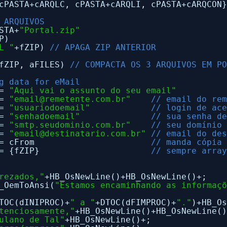
cPASTA+cARQLC, cPASTA+cARQLI, cPASTA+cARQCON
 ARQUIVOS
STA+
"Portal.zip"
P)
L "
+fZIP) 
// APAGA ZIP ANTERIOR
fZIP, aFILES) 
// COMPACTA OS 3 ARQUIVOS EM P
g data for eMail
= 
"Aqui vai o assunto do seu email"
= 
"email@remetente.com.br"
// email do re
= 
"usuariodoemail"
// login de ac
= 
"senhadoemail"
// sua senha d
= 
"smtp.seudominio.com.br"
// seu domínio
= 
"email@destinatario.com.br"
// email do de
= cFrom                       
// manda cópia
= {fZIP}                      
// sempre arra
rezados,"
+HB_OsNewLine()+HB_OsNewLine()+;
_OemToAnsi(
"Estamos encaminhando as informaç
TOC(dINIPROC)+
" a "
+DTOC(dFIMPROC)+
"."
)+HB_O
tenciosamente,"
+HB_OsNewLine()+HB_OsNewLine(
ulano de Tal"
+HB_OsNewLine()+;