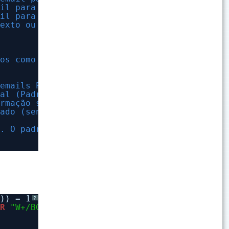
ail para CC (Carbon Copy)
ail para BCC (Blind Carbon Copy)
texto ou arquivo HTML
dos como anexo
3
 emails POP3 [sic][Usa-se o SMTP para enviar 
mal (Padrão), 5=Baixa
irmação será solicitada. Por padrão é .F.
iado (sendmail<nnr>.log). O padrão é .F.
r. O padrão é 20000 (20s).
})) = 1
?
OR
"W+/BG"