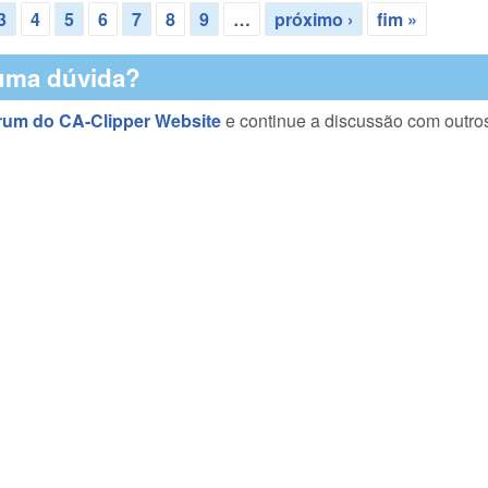
3
4
5
6
7
8
9
…
próximo ›
fim »
uma dúvida?
rum do CA-Clipper Website
e continue a discussão com outro