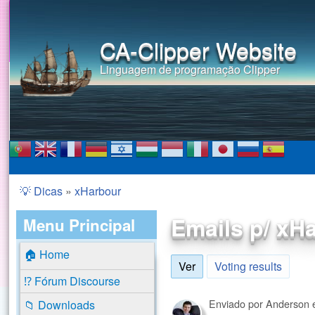
CA-Clipper Website
Linguagem de programação Clipper
💡 Dicas
»
xHarbour
Você está aqui
Emails p/ xH
Menu Principal
🏠 Home
Ver
(aba ativa)
Voting results
⁉️ Fórum Discourse
Enviado por
Anderson
📁 Downloads