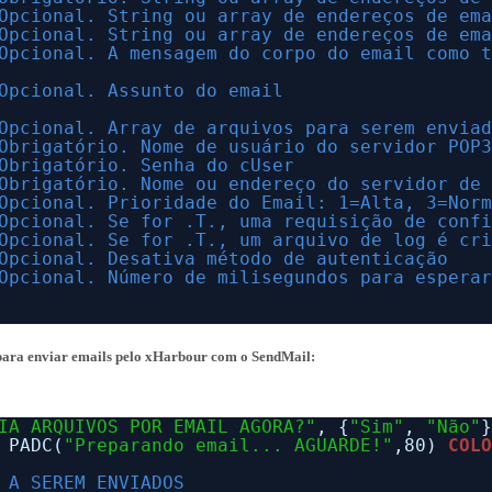
Opcional. String ou array de endereços de em
Opcional. String ou array de endereços de em
Opcional. A mensagem do corpo do email como 
Opcional. Assunto do email
Opcional. Array de arquivos para serem envia
Obrigatório. Nome de usuário do servidor POP
Obrigatório. Senha do cUser
Obrigatório. Nome ou endereço do servidor de
Opcional. Prioridade do Email: 1=Alta, 3=Nor
Opcional. Se for .T., uma requisição de conf
Opcional. Se for .T., um arquivo de log é cr
Opcional. Desativa método de autenticação
Opcional. Número de milisegundos para espera
para enviar emails pelo xHarbour com o SendMail:
IA ARQUIVOS POR EMAIL AGORA?"
, {
"Sim"
, 
"Não"
PADC(
"Preparando email... AGUARDE!"
,80) 
COL
 A SEREM ENVIADOS