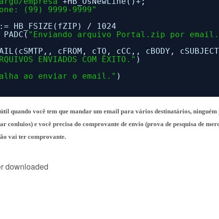
argo/empresa"
+HB_OsNewLine()+;
one: (99) 9999-9999"
:= HB_FSIZE(fZIP) / 1024
PADC(
"Enviando arquivo Portal.zip por email
AIL(cSMTP,, cFROM, cTO, cCC,, cBODY, cSUBJEC
RQUIVOS ENVIADOS COM ÊXITO."
)
alha ao enviar o email."
)
r útil quando você tem que mandar um email para vários destinatários, ninguém
tar conluios) e você precisa do comprovante de envio (prova de pesquisa de mer
ão vai ter comprovante.
r downloaded