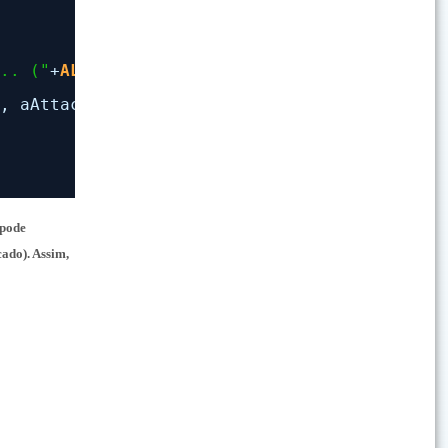
... ("
+
ALLTRIM
(
STR
(nEMAILSIZE))+
"Kb) AGUARDE!
T, aAttach, cMAILUSER, cPASSWORD, cSMTP, 1, .
 pode
cado). Assim,