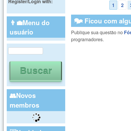
Register/Login with:
1
2
Páginas
🗫 Ficou com alg
👨‍💼Menu do
usuário
Publique sua questão no
Fó
programadores.
Buscar
Formulário de busca
👥Novos
membros