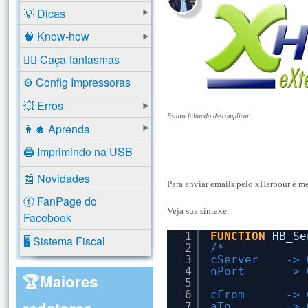
💡 Dicas
🧠 Know-how
🕵️‍♂️ Caça-fantasmas
⚙️ Config Impressoras
💥 Erros
Estava faltando descomplicar...
👨‍🎓 Aprenda
🖨️ Imprimindo na USB
📰 Novidades
Para enviar emails pelo xHarbour é me
ⓕ FanPage do
Veja sua sintaxe:
Facebook
1
FUNCTION
HB_Se
🖥️ Sistema Fiscal
2
/*
3
cServer    -> 
4
nPort      -> 
🏆Maiores
5
6
cFrom      -> 
redatores
7
aTo        -> 