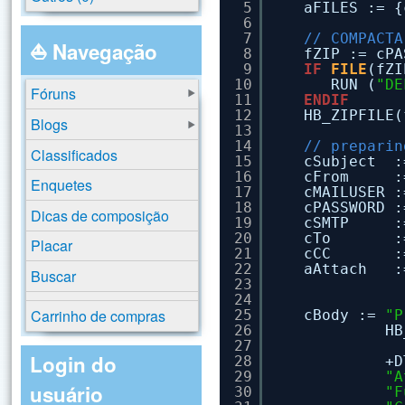
5
aFILES := {
6
7
// COMPACTA
⛵ Navegação
8
fZIP := cPA
9
IF
FILE
(fZI
10
RUN (
"DE
Fóruns
11
ENDIF
12
HB_ZIPFILE(
Blogs
13
14
// preparin
Classificados
15
cSubject  :
16
cFrom     :
Enquetes
17
cMAILUSER :
18
cPASSWORD :
Dicas de composição
19
cSMTP     :
20
cTo       :
Placar
21
cCC       :
22
aAttach   :
Buscar
23
24
Carrinho de compras
25
cBody := 
"P
26
HB
27
Login do
28
+D
29
"A
usuário
30
"F