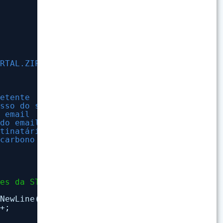
}
ORTAL.ZIP
metente
esso do seu email
e email
 do email
stinatário
 carbono pra você mesmo ter certeza que deu c
y
ões da STU-MAC/CBTU para o Portal da Transpar
sNewLine()+;
)+;