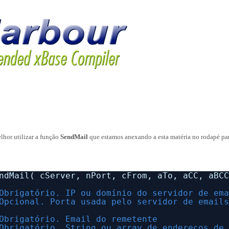
lhor utilizar a função
SendMail
que estamos anexando a esta matéria no rodapé pa
ndMail( cServer, nPort, cFrom, aTo, aCC, aBC
Obrigatório. IP ou domínio do servidor de em
Opcional. Porta usada pelo servidor de email
Obrigatório. Email do remetente
Obrigatório. String ou array de endereços de