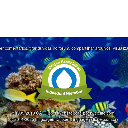
r comentários, tirar dúvidas no fórum, compartilhar arquivos, visualiz
©1999-2013 CA-Clipper Website (caclipperwebsite.com)
© 2014-2025 Linguagem Clipper (linguagemclipper.com.br)