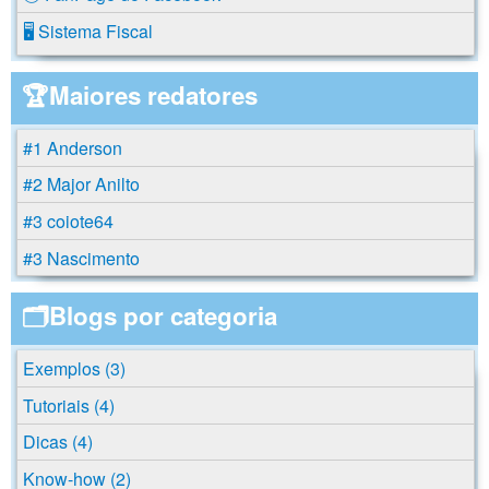
🖥️ Sistema Fiscal
🏆Maiores redatores
#1 Anderson
#2 Major Anilto
#3 coiote64
#3 Nascimento
🗂️Blogs por categoria
Exemplos (3)
Tutoriais (4)
Dicas (4)
Know-how (2)