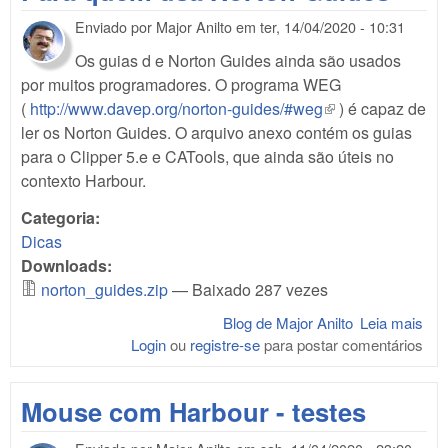
Enviado por
Major Anilto
em
ter, 14/04/2020 - 10:31
Os guias d e Norton Guides ainda são usados
por muitos programadores. O programa WEG
(
http://www.davep.org/norton-guides/#weg
(link is external)
) é capaz de
ler os Norton Guides. O arquivo anexo contém os guias
para o Clipper 5.e e CATools, que ainda são úteis no
contexto Harbour.
Categoria:
Dicas
Downloads:
norton_guides.zip
— Baixado 287 vezes
Blog de Major Anilto
Leia mais
sob
Login
ou
registre-se
para postar comentários
Par
qu
usa
Mouse com Harbour - testes
Nor
Gui