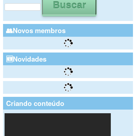
Formulário de busca
👥Novos membros
🆕Novidades
Criando conteúdo