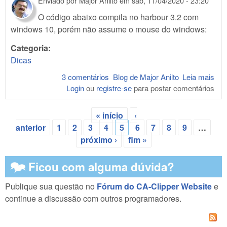
Enviado por
Major Anilto
em
sab, 11/04/2020 - 23:20
O código abaixo compila no harbour 3.2 com
windows 10, porém não assume o mouse do windows:
Categoria:
Dicas
3 comentários
Blog de Major Anilto
Leia mais
sob
Login
ou
registre-se
para postar comentários
Mo
co
Har
« início
‹
- te
Páginas
anterior
1
2
3
4
5
6
7
8
9
…
próximo ›
fim »
🗫 Ficou com alguma dúvida?
Publique sua questão no
Fórum do CA-Clipper Website
e
continue a discussão com outros programadores.