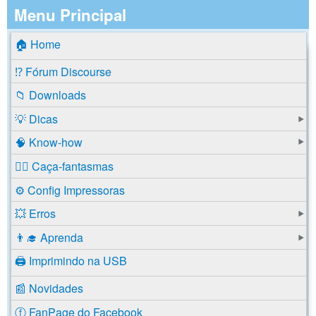
Menu Principal
🏠 Home
⁉️ Fórum Discourse
📁 Downloads
💡 Dicas
🧠 Know-how
🕵️‍♂️ Caça-fantasmas
⚙️ Config Impressoras
💥 Erros
👨‍🎓 Aprenda
🖨️ Imprimindo na USB
📰 Novidades
ⓕ FanPage do Facebook