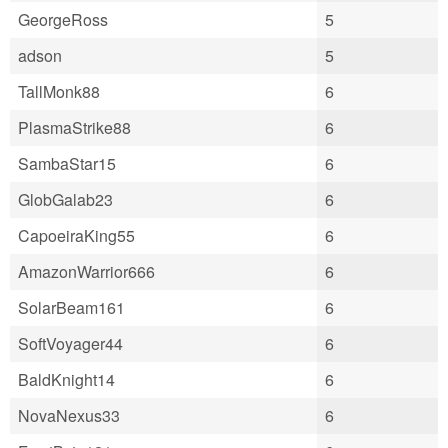
GeorgeRoss
5
adson
5
TallMonk88
6
PlasmaStrike88
6
SambaStar15
6
GlobGalab23
6
CapoeiraKing55
6
AmazonWarrior666
6
SolarBeam161
6
SoftVoyager44
6
BaldKnight14
6
NovaNexus33
6