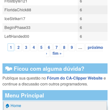
FrostByte121
6
FloridaChick88
6
IceStriker17
6
BeginPhase33
6
LeftHanded00
6
1
2
3
4
5
6
7
8
9
…
próximo
Páginas
›
fim »
🗫 Ficou com alguma dúvida?
Publique sua questão no
Fórum do CA-Clipper Website
e
continue a discussão com outros programadores.
Menu Principal
🏠 Home