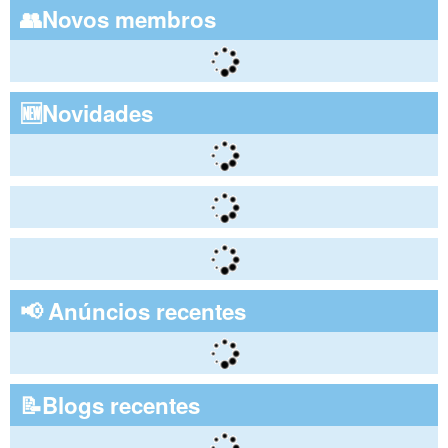
👥Novos membros
🆕Novidades
📢 Anúncios recentes
📝Blogs recentes