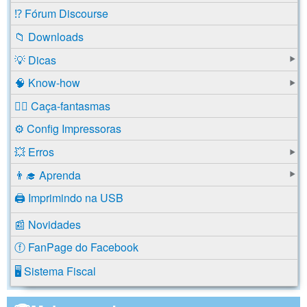
⁉️ Fórum Discourse
📁 Downloads
💡 Dicas
🧠 Know-how
🕵️‍♂️ Caça-fantasmas
⚙️ Config Impressoras
💥 Erros
👨‍🎓 Aprenda
🖨️ Imprimindo na USB
📰 Novidades
ⓕ FanPage do Facebook
🖥️ Sistema Fiscal