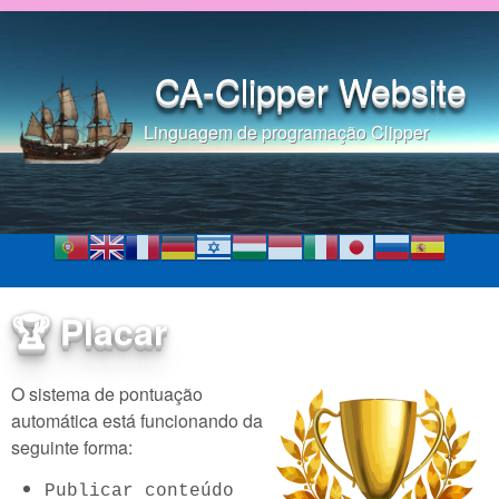
Pular para o conteúdo
principal
CA-Clipper Website
Linguagem de programação Clipper
🏆 Placar
O sistema de pontuação
automática está funcionando da
seguinte forma:
Publicar conteúdo