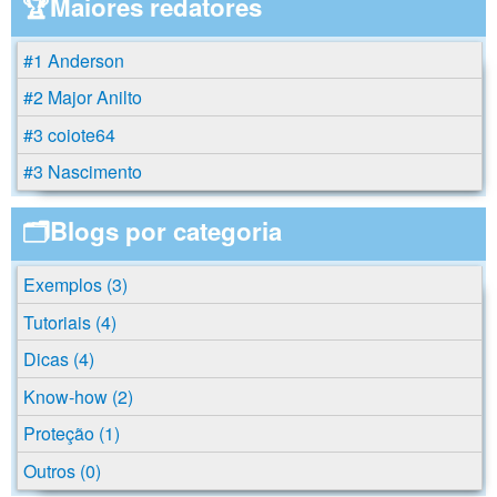
🏆Maiores redatores
#1 Anderson
#2 Major Anilto
#3 coiote64
#3 Nascimento
🗂️Blogs por categoria
Exemplos (3)
Tutoriais (4)
Dicas (4)
Know-how (2)
Proteção (1)
Outros (0)