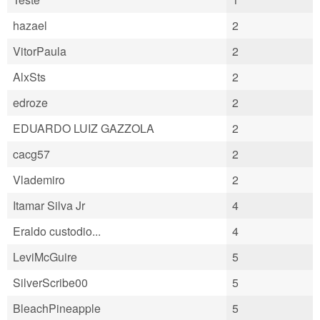
hazael
2
VitorPaula
2
AlxSts
2
edroze
2
EDUARDO LUIZ GAZZOLA
2
cacg57
2
Vlademiro
2
Itamar Silva Jr
4
Eraldo custodio...
4
LeviMcGuire
5
SilverScribe00
5
BleachPineapple
5