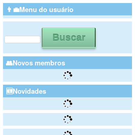
👨‍💼Menu do usuário
Buscar
Formulário de busca
👥Novos membros
🆕Novidades