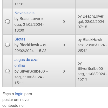
11:31
Novos slots
by
BeachLover
by
BeachLover
»
0
qui, 22/02/2024 -
qua, 21/02/2024 -
07:15
13:00
Slotas
by
BlackHawk
by
BlackHawk
» qui,
0
sex, 23/02/2024 -
08:47
22/02/2024 - 15:23
Jogas de azar
by
online
SilverScribe00
by
SilverScribe00
»
0
seg, 11/03/2024 -
seg, 11/03/2024 -
15:11
15:11
Faça o
login
para
postar um novo
conteúdo no