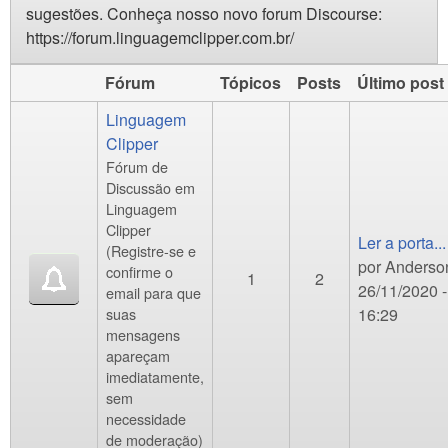
sugestões. Conheça nosso novo forum Discourse:
https://forum.linguagemclipper.com.br/
Fórum
Tópicos
Posts
Último post
Linguagem
Clipper
Fórum de
Discussão em
Linguagem
Clipper
Ler a porta...
(Registre-se e
por
Anderso
confirme o
1
2
26/11/2020 -
email para que
suas
16:29
mensagens
apareçam
imediatamente,
sem
necessidade
de moderação)