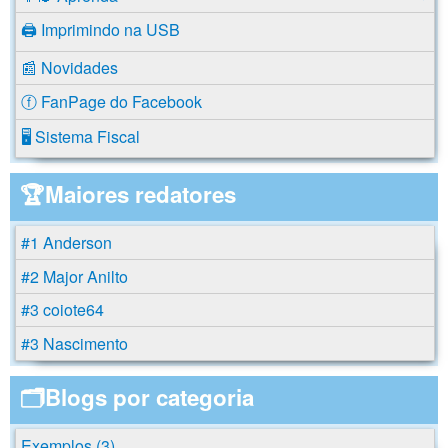
🖨️ Imprimindo na USB
📰 Novidades
ⓕ FanPage do Facebook
🖥️ Sistema Fiscal
🏆Maiores redatores
#1 Anderson
#2 Major Anilto
#3 coiote64
#3 Nascimento
🗂️Blogs por categoria
Exemplos (3)