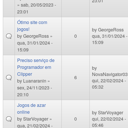
23:01
» sab, 20/05/2023 -
23:01
Ótimo site com
jogos!
by
GeorgeRoss
by
GeorgeRoss
»
0
qua, 31/01/2024 -
15:09
qua, 31/01/2024 -
15:09
Preciso serviço de
Programador em
by
Clipper
NovaNavigator03
6
qui, 22/02/2024 -
by
Luanaranin
»
05:32
sex, 24/11/2023 -
20:10
Jogos de azar
online
by
StarVoyager
by
StarVoyager
»
0
qui, 22/02/2024 -
05:46
qua, 21/02/2024 -