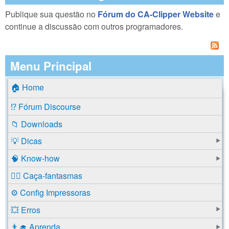
Publique sua questão no
Fórum do CA-Clipper Website
e
continue a discussão com outros programadores.
Menu Principal
🏠 Home
⁉️ Fórum Discourse
📁 Downloads
💡 Dicas
🧠 Know-how
🕵️‍♂️ Caça-fantasmas
⚙️ Config Impressoras
💥 Erros
👨‍🎓 Aprenda