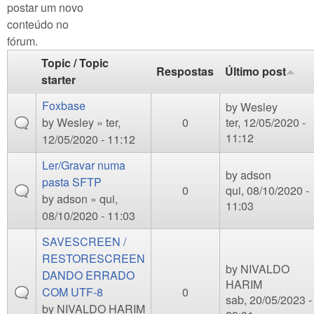
postar um novo
conteúdo no
fórum.
Topic / Topic
Respostas
Último post
starter
Foxbase
by
Wesley
by
Wesley
» ter,
0
ter, 12/05/2020 -
11:12
12/05/2020 - 11:12
Ler/Gravar numa
by
adson
pasta SFTP
0
qui, 08/10/2020 -
by
adson
» qui,
11:03
08/10/2020 - 11:03
SAVESCREEN /
RESTORESCREEN
by
NIVALDO
DANDO ERRADO
HARIM
COM UTF-8
0
sab, 20/05/2023 -
by
NIVALDO HARIM