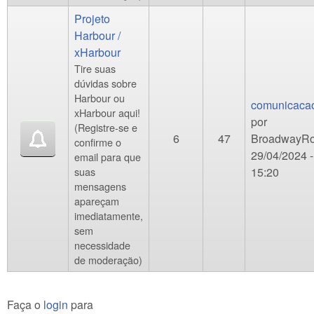
Projeto
Harbour /
xHarbour
Tire suas
dúvidas sobre
Harbour ou
comunicacao
xHarbour aqui!
por
(Registre-se e
6
47
BroadwayR
confirme o
29/04/2024 -
email para que
suas
15:20
mensagens
apareçam
imediatamente,
sem
necessidade
de moderação)
Faça o
login
para