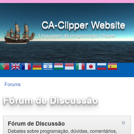
Pular para o conteúdo
principal
CA-Clipper Website
Linguagem de programação Clipper
Forums
Você está aqui
Fórum de Discussão
Fórum de Discussão
Debates sobre programação, dúvidas, comentários,