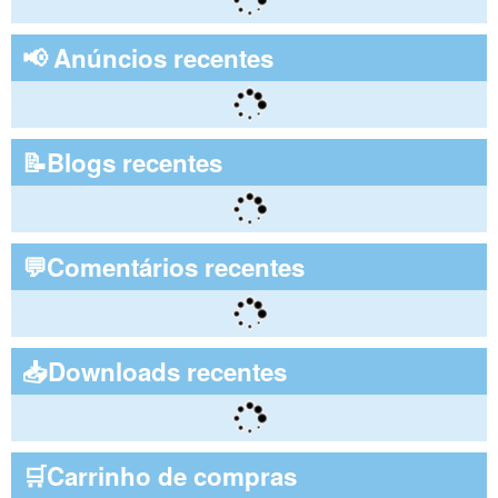
📢 Anúncios recentes
📝Blogs recentes
💬Comentários recentes
📥Downloads recentes
🛒Carrinho de compras