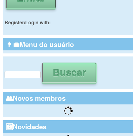
Register/Login with:
👨‍💼Menu do usuário
Buscar
Formulário de busca
👥Novos membros
🆕Novidades