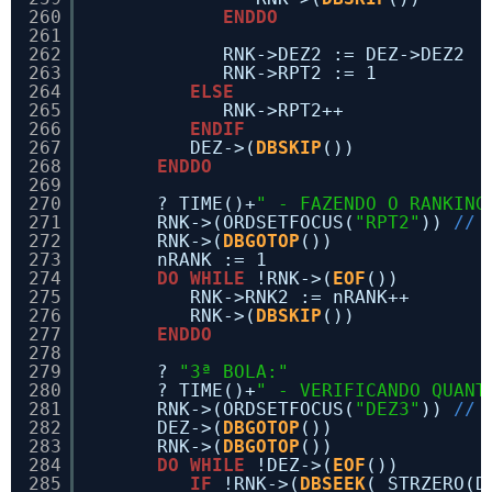
260
ENDDO
261
262
RNK->DEZ2 := DEZ->DEZ2
263
RNK->RPT2 := 1
264
ELSE
265
RNK->RPT2++
266
ENDIF
267
DEZ->(
DBSKIP
())
268
ENDDO
269
270
? TIME()+
" - FAZENDO O RANKING
271
RNK->(ORDSETFOCUS(
"RPT2"
)) 
// 
272
RNK->(
DBGOTOP
())
273
nRANK := 1
274
DO
WHILE
!RNK->(
EOF
())
275
RNK->RNK2 := nRANK++
276
RNK->(
DBSKIP
())
277
ENDDO
278
279
? 
"3ª BOLA:"
280
? TIME()+
" - VERIFICANDO QUANT
281
RNK->(ORDSETFOCUS(
"DEZ3"
)) 
// 
282
DEZ->(
DBGOTOP
())
283
RNK->(
DBGOTOP
())
284
DO
WHILE
!DEZ->(
EOF
())
285
IF
!RNK->(
DBSEEK
( STRZERO(D