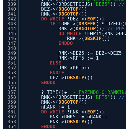
339
RNK->(ORDSETFOCUS(
"DEZ5"
)) 
// 
340
DEZ->(
DBGOTOP
())
341
RNK->(
DBGOTOP
())
342
DO
WHILE
!DEZ->(
EOF
())
343
IF
!RNK->(
DBSEEK
( STRZERO(D
344
RNK->(
DBGOTOP
()) 
// POSI
345
DO
WHILE
!EMPTY(RNK->DEZ
346
RNK->(
DBSKIP
())
347
ENDDO
348
349
RNK->DEZ5 := DEZ->DEZ5
350
RNK->RPT5 := 1
351
ELSE
352
RNK->RPT5++
353
ENDIF
354
DEZ->(
DBSKIP
())
355
ENDDO
356
357
? TIME()+
" - FAZENDO O RANKING
358
RNK->(ORDSETFOCUS(
"RPT5"
)) 
// 
359
RNK->(
DBGOTOP
())
360
nRANK := 1
361
DO
WHILE
!RNK->(
EOF
())
362
RNK->RNK5 := nRANK++
363
RNK->(
DBSKIP
())
364
ENDDO