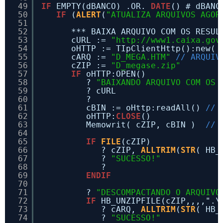
49
IF
EMPTY(dBANCO) .OR. 
DATE
() # dBANC
50
IF
(
ALERT
(
"ATUALIZA ARQUIVOS AGOR
51
52
*** BAIXA ARQUIVO COM OS RESUL
53
cURL := 
"
http://www1.caixa.gov
54
oHTTP := TIpClientHttp():new( 
55
cARQ := 
"D_MEGA.HTM"
// ARQUIV
56
cZIP := 
"D_megase.zip"
57
IF
oHTTP:OPEN()
58
? 
"BAIXANDO ARQUIVO COM OS 
59
? cURL
60
?
61
cBIN := oHttp:readAll() 
// 
62
oHTTP:
CLOSE
()
63
Memowrit( cZIP, cBIN )  
// 
64
65
IF
FILE
(cZIP)
66
? cZIP, 
ALLTRIM
(
STR
( HB_
67
? 
"SUCESSO!"
68
?
69
ENDIF
70
71
? 
"DESCOMPACTANDO O ARQUIVO
72
IF
HB_UNZIPFILE(cZIP,,,,".\
73
? cARQ, 
ALLTRIM
(
STR
( HB_
74
? 
"SUCESSO!"