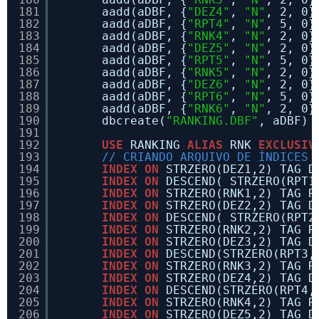
181
aadd(aDBF, {
"DEZ4"
, 
"N"
, 2, 0}
182
aadd(aDBF, {
"RPT4"
, 
"N"
, 5, 0}
183
aadd(aDBF, {
"RNK4"
, 
"N"
, 2, 0}
184
aadd(aDBF, {
"DEZ5"
, 
"N"
, 2, 0}
185
aadd(aDBF, {
"RPT5"
, 
"N"
, 5, 0}
186
aadd(aDBF, {
"RNK5"
, 
"N"
, 2, 0}
187
aadd(aDBF, {
"DEZ6"
, 
"N"
, 2, 0}
188
aadd(aDBF, {
"RPT6"
, 
"N"
, 5, 0}
189
aadd(aDBF, {
"RNK6"
, 
"N"
, 2, 0}
190
dbcreate(
"RANKING.DBF"
, aDBF)
191
192
USE
RANKING 
ALIAS
RNK 
EXCLUSIV
193
// CRIANDO ARQUIVO DE ÍNDICES
194
INDEX
ON
STRZERO(DEZ1,2) TAG D
195
INDEX
ON
DESCEND( STRZERO(RPT1
196
INDEX
ON
STRZERO(RNK1,2) TAG R
197
INDEX
ON
STRZERO(DEZ2,2) TAG D
198
INDEX
ON
DESCEND( STRZERO(RPT2
199
INDEX
ON
STRZERO(RNK2,2) TAG R
200
INDEX
ON
STRZERO(DEZ3,2) TAG D
201
INDEX
ON
DESCEND(STRZERO(RPT3,
202
INDEX
ON
STRZERO(RNK3,2) TAG R
203
INDEX
ON
STRZERO(DEZ4,2) TAG D
204
INDEX
ON
DESCEND(STRZERO(RPT4,
205
INDEX
ON
STRZERO(RNK4,2) TAG R
206
INDEX
ON
STRZERO(DEZ5,2) TAG D