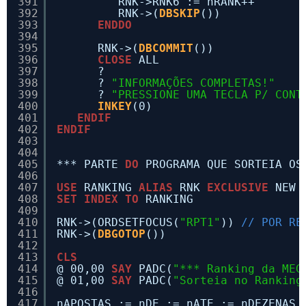
391
RNK->RNK6 := nRANK++
392
RNK->(
DBSKIP
())
393
ENDDO
394
395
RNK->(
DBCOMMIT
())
396
CLOSE
ALL
397
?
398
? 
"INFORMAÇÕES COMPLETAS!"
399
? 
"PRESSIONE UMA TECLA P/ CONT
400
INKEY
(0)
401
ENDIF
402
ENDIF
403
404
405
*** PARTE 
DO
PROGRAMA QUE SORTEIA OS
406
407
USE
RANKING 
ALIAS
RNK 
EXCLUSIVE
NEW
408
SET
INDEX
TO
RANKING
409
410
RNK->(ORDSETFOCUS(
"RPT1"
)) 
// POR RE
411
RNK->(
DBGOTOP
())
412
413
CLS
414
@ 00,00 
SAY
PADC(
"*** Ranking da MEG
415
@ 01,00 
SAY
PADC(
"Sorteia no Ranking
416
417
nAPOSTAS := nDE := nATE := nDEZENAS 