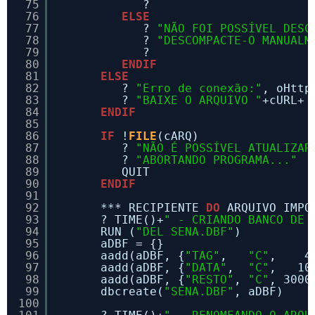
75
?
76
ELSE
77
? 
"NÃO FOI POSSÍVEL DESC
78
? 
"DESCOMPACTE-O MANUALM
79
?
80
ENDIF
81
ELSE
82
? 
"Erro de conexão:"
, oHttp
83
? 
"BAIXE O ARQUIVO "
+cURL+ 
84
ENDIF
85
86
IF
!
FILE
(cARQ)
87
? 
"NÃO É POSSÍVEL ATUALIZAR
88
? 
"ABORTANDO PROGRAMA..."
89
QUIT
90
ENDIF
91
92
*** RECIPIENTE 
DO
ARQUIVO IMPO
93
? TIME()+
" - CRIANDO BANCO DE 
94
RUN (
"DEL SENA.DBF"
)
95
aDBF = {}
96
aadd(aDBF, {
"TAG"
,   
"C"
,    4
97
aadd(aDBF, {
"DATA"
,  
"C"
,   10
98
aadd(aDBF, {
"RESTO"
, 
"C"
, 3000
99
dbcreate(
"SENA.DBF"
, aDBF)
100