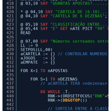
418
@ 03,10 
SAY
"QUANTAS APOSTAS?.......
419
420
* @ 04,10 
SAY
"CARTELA DE (6-10)....
421
@ 04,10 
SAY
"CARTELA DE 6 DEZENAS"
; 
422
423
@ 05,10 
SAY
"CLASSIFICAÇÃO ENTRE....
424
@ 05,44 
SAY
"E"
GET
nATE PICT 
"99"
V
425
READ
426
427
@ 07,00 
SAY
"Números sorteados entre
428
LL := 9
429
SETPOS(LL,00)
430
aCARTELA := {} 
// CONTROLAR NUMEROS 
431
aJOGOS   := {}
432
aEMPATE  := {}
433
434
FOR X=1 
TO
nAPOSTAS
435
436
FOR S=1 
TO
nDEZENAS
437
// aCARTELA TERÁ <ndezenas> 
438
439
DO
WHILE
.T.
440
RNK->(ORDSETFOCUS(
"RNK"
+
S
441
RNK->(
DBGOTOP
())
442
443
// SORTEIA ENTRE A CLASSI