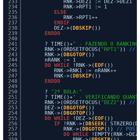
233
RNK->DEZ1 := DEZ->DEZ1
234
RNK->RPT1 := 1
235
ELSE
236
RNK->RPT1++
237
ENDIF
238
DEZ->(
DBSKIP
())
239
ENDDO
240
241
? TIME()+
" - FAZENDO O RANKING
242
RNK->(ORDSETFOCUS(
"RPT1"
)) 
// 
243
RNK->(
DBGOTOP
())
244
nRANK := 1
245
DO
WHILE
!RNK->(
EOF
())
246
RNK->RNK1 := nRANK++
247
RNK->(
DBSKIP
())
248
ENDDO
249
250
? 
"2ª BOLA:"
251
? TIME()+
" - VERIFICANDO QUANT
252
RNK->(ORDSETFOCUS(
"DEZ2"
)) 
// 
253
DEZ->(
DBGOTOP
())
254
RNK->(
DBGOTOP
())
255
DO
WHILE
!DEZ->(
EOF
())
256
IF
!RNK->(
DBSEEK
( STRZERO(D
257
RNK->(
DBGOTOP
()) 
// POSI
258
DO
WHILE
!EMPTY(RNK->DEZ
259
RNK->(
DBSKIP
())