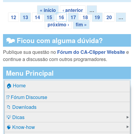
« início
‹ anterior
…
Páginas
12
13
14
15
16
17
18
19
20
…
próximo ›
fim »
🗫 Ficou com alguma dúvida?
Publique sua questão no
Fórum do CA-Clipper Website
e
continue a discussão com outros programadores.
Menu Principal
🏠 Home
⁉️ Fórum Discourse
📁 Downloads
💡 Dicas
🧠 Know-how