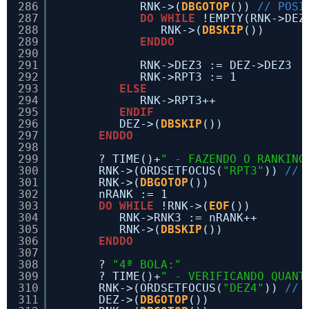
286
RNK->(
DBGOTOP
()) 
// POSI
287
DO
WHILE
!EMPTY(RNK->DEZ
288
RNK->(
DBSKIP
())
289
ENDDO
290
291
RNK->DEZ3 := DEZ->DEZ3
292
RNK->RPT3 := 1
293
ELSE
294
RNK->RPT3++
295
ENDIF
296
DEZ->(
DBSKIP
())
297
ENDDO
298
299
? TIME()+
" - FAZENDO O RANKING
300
RNK->(ORDSETFOCUS(
"RPT3"
)) 
// 
301
RNK->(
DBGOTOP
())
302
nRANK := 1
303
DO
WHILE
!RNK->(
EOF
())
304
RNK->RNK3 := nRANK++
305
RNK->(
DBSKIP
())
306
ENDDO
307
308
? 
"4ª BOLA:"
309
? TIME()+
" - VERIFICANDO QUANT
310
RNK->(ORDSETFOCUS(
"DEZ4"
)) 
// 
311
DEZ->(
DBGOTOP
())