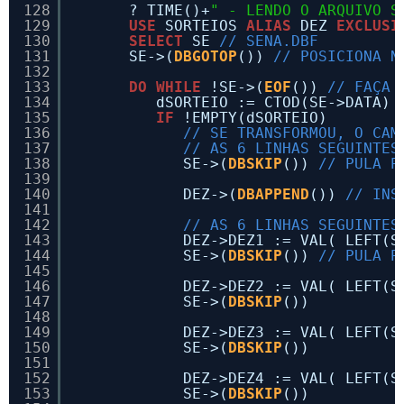
128
? TIME()+
" - LENDO O ARQUIVO S
129
USE
SORTEIOS 
ALIAS
DEZ 
EXCLUSI
130
SELECT
SE 
// SENA.DBF
131
SE->(
DBGOTOP
()) 
// POSICIONA N
132
133
DO
WHILE
!SE->(
EOF
()) 
// FAÇA 
134
dSORTEIO := CTOD(SE->DATA) 
135
IF
!EMPTY(dSORTEIO)
136
// SE TRANSFORMOU, O CAM
137
// AS 6 LINHAS SEGUINTES
138
SE->(
DBSKIP
()) 
// PULA P
139
140
DEZ->(
DBAPPEND
()) 
// INS
141
142
// AS 6 LINHAS SEGUINTES
143
DEZ->DEZ1 := VAL( LEFT(S
144
SE->(
DBSKIP
()) 
// PULA P
145
146
DEZ->DEZ2 := VAL( LEFT(S
147
SE->(
DBSKIP
())
148
149
DEZ->DEZ3 := VAL( LEFT(S
150
SE->(
DBSKIP
())
151
152
DEZ->DEZ4 := VAL( LEFT(S
153
SE->(
DBSKIP
())