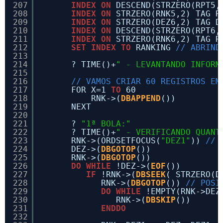
207
INDEX
ON
DESCEND(STRZERO(RPT5,
208
INDEX
ON
STRZERO(RNK5,2) TAG R
209
INDEX
ON
STRZERO(DEZ6,2) TAG D
210
INDEX
ON
DESCEND(STRZERO(RPT6,
211
INDEX
ON
STRZERO(RNK6,2) TAG R
212
SET
INDEX
TO
RANKING 
// ABRIND
213
214
? TIME()+
" - LEVANTANDO INFORM
215
216
// VAMOS CRIAR 60 REGISTROS EM
217
FOR X=1 
TO
60
218
RNK->(
DBAPPEND
())
219
NEXT
220
221
? 
"1ª BOLA:"
222
? TIME()+
" - VERIFICANDO QUANT
223
RNK->(ORDSETFOCUS(
"DEZ1"
)) 
// 
224
DEZ->(
DBGOTOP
())
225
RNK->(
DBGOTOP
())
226
DO
WHILE
!DEZ->(
EOF
())
227
IF
!RNK->(
DBSEEK
( STRZERO(D
228
RNK->(
DBGOTOP
()) 
// POSI
229
DO
WHILE
!EMPTY(RNK->DEZ
230
RNK->(
DBSKIP
())
231
ENDDO
232