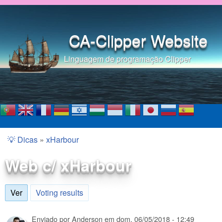
Pular para o conteúdo
principal
CA-Clipper Website
Linguagem de programação Clipper
💡 Dicas
»
xHarbour
Você está aqui
Web c/ xHarbour
Ver
(aba ativa)
Voting results
Enviado por
Anderson
em
dom, 06/05/2018 - 12:49