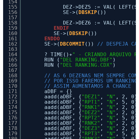
154
155
DEZ->DEZ5 := VAL( LEFT(S
156
SE->(
DBSKIP
())
157
158
DEZ->DEZ6 := VAL( LEFT(S
159
ENDIF
160
SE->(
DBSKIP
())
161
ENDDO
162
SE->(
DBCOMMIT
()) 
// DESPEJA CA
163
164
? TIME()+
" - CRIANDO ARQUIVO R
165
RUN (
"DEL RANKING.DBF"
)
166
RUN (
"DEL RANKING.CDX"
)
167
168
// AS 6 DEZENAS NEM SEMPRE CON
169
// POR ISSO FAREMOS UM RANKING
170
// ASSIM AUMENTAMOS A CHANCE
171
aDBF = {}
172
aadd(aDBF, {
"DEZ1"
, 
"N"
, 2, 0}
173
aadd(aDBF, {
"RPT1"
, 
"N"
, 5, 0}
174
aadd(aDBF, {
"RNK1"
, 
"N"
, 2, 0}
175
aadd(aDBF, {
"DEZ2"
, 
"N"
, 2, 0}
176
aadd(aDBF, {
"RPT2"
, 
"N"
, 5, 0}
177
aadd(aDBF, {
"RNK2"
, 
"N"
, 2, 0}
178
aadd(aDBF, {
"DEZ3"
, 
"N"
, 2, 0}
179
aadd(aDBF, {
"RPT3"
, 
"N"
, 5, 0}
180
aadd(aDBF, {
"RNK3"
, 
"N"
, 2, 0}