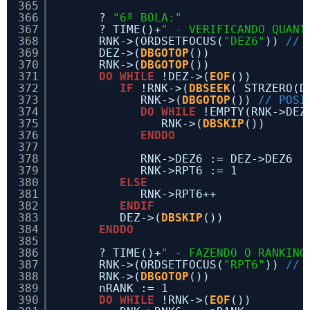
365
366
? 
"6ª BOLA:"
367
? TIME()+
" - VERIFICANDO QUANT
368
RNK->(ORDSETFOCUS(
"DEZ6"
)) 
// 
369
DEZ->(
DBGOTOP
())
370
RNK->(
DBGOTOP
())
371
DO
WHILE
!DEZ->(
EOF
())
372
IF
!RNK->(
DBSEEK
( STRZERO(D
373
RNK->(
DBGOTOP
()) 
// POSI
374
DO
WHILE
!EMPTY(RNK->DEZ
375
RNK->(
DBSKIP
())
376
ENDDO
377
378
RNK->DEZ6 := DEZ->DEZ6
379
RNK->RPT6 := 1
380
ELSE
381
RNK->RPT6++
382
ENDIF
383
DEZ->(
DBSKIP
())
384
ENDDO
385
386
? TIME()+
" - FAZENDO O RANKING
387
RNK->(ORDSETFOCUS(
"RPT6"
)) 
// 
388
RNK->(
DBGOTOP
())
389
nRANK := 1
390
DO
WHILE
!RNK->(
EOF
())