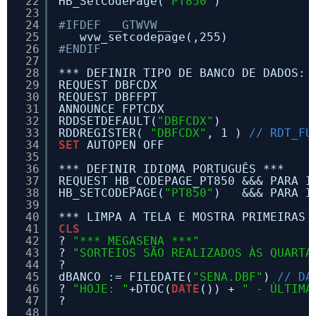
22
HB_SetCodePage(
"PT850"
)
23
24
#IFDEF __GTWVW__
25
wvw_setcodepage(,255)
26
#ENDIF
27
28
*** DEFINIR TIPO DE BANCO DE DADOS: 
29
REQUEST DBFCDX
30
REQUEST DBFFPT
31
ANNOUNCE FPTCDX
32
RDDSETDEFAULT(
"DBFCDX"
)
33
RDDREGISTER( 
"DBFCDX"
, 1 ) 
// RDT_FU
34
SET
AUTOPEN OFF
35
36
*** DEFINIR IDIOMA PORTUGUÊS ***
37
REQUEST HB_CODEPAGE_PT850 &&& PARA I
38
HB_SETCODEPAGE(
"PT850"
)   &&& PARA I
39
40
*** LIMPA A TELA E MOSTRA PRIMEIRAS 
41
CLS
42
? 
"*** MEGASENA ***"
43
? 
"SORTEIOS SÃO REALIZADOS ÀS QUARTA
44
?
45
dBANCO := FILEDATE(
"SENA.DBF"
) 
// DA
46
? 
"HOJE: "
+DTOC(
DATE
()) + 
" - ÚLTIMA
47
?
48