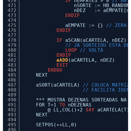
470
IF
nEMPATES > 0 
// HÁ 
471
nSORTE := HB_RANDOM
472
nDEZ   := aEMPATE[n
473
ENDIF
474
475
aEMPATE := {} 
// ZERA 
476
ENDIF
477
478
IF
aSCAN(aCARTELA, nDEZ) 
479
// JÁ SORTEIOU ESTA DE
480
LOOP
// VOLTA
481
ENDIF
482
aADD
(aCARTELA, nDEZ)
483
EXIT
484
ENDDO
485
NEXT
486
487
aSORT(aCARTELA) 
// COLOCA MATRIZ
488
// FACILITA IDEN
489
490
*** MOSTRA DEZENAS SORTEADAS NA 
491
FOR T=1 
TO
nDEZENAS
492
@ LL,COL()+2 
SAY
aCARTELA[T]
493
NEXT
494
495
SETPOS(++LL,0)
496