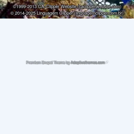
©1999-2013 CA-Clipper Website (caclipperwebsite.com)
© 2014-2025 Linguagem Clipper (linguagemclipper.com.br)
(link is external)
Premium Drupal Theme by
Adaptivethemes.com