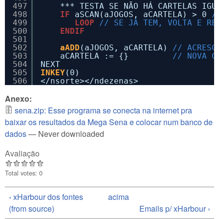
497
*** TESTA SE NÃO HÁ CARTELAS IGU
498
IF
aSCAN(aJOGOS, aCARTELA) > 0 
/
499
LOOP
// SE JÁ TEM, VOLTA E RE
500
ENDIF
501
502
aADD
(aJOGOS, aCARTELA) 
// ACRESC
503
aCARTELA := {}         
// NOVA C
504
NEXT
505
INKEY
(0)
506
</nsorte></ndezenas>
Anexo:
sena.zip: Esse programa se conecta na internet pra
baixar os resultados da Mega Sena e colocar num banco de
dados
— Never downloaded
Avaliação
Total votes: 0
‹ xHarbour dos fontes
acima
(from source)
Emails p/ xHarbour ›