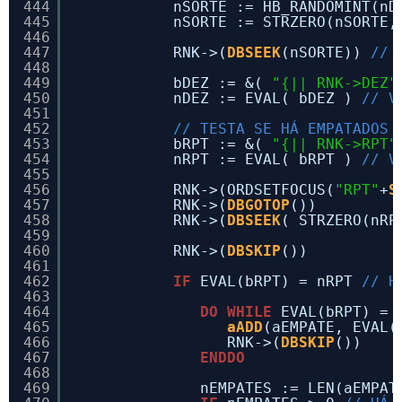
444
nSORTE := HB_RANDOMINT(nD
445
nSORTE := STRZERO(nSORTE,
446
447
RNK->(
DBSEEK
(nSORTE)) 
// 
448
449
bDEZ := &( 
"{|| RNK->DEZ"
450
nDEZ := EVAL( bDEZ ) 
// V
451
452
// TESTA SE HÁ EMPATADOS 
453
bRPT := &( 
"{|| RNK->RPT"
454
nRPT := EVAL( bRPT ) 
// V
455
456
RNK->(ORDSETFOCUS(
"RPT"
+
S
457
RNK->(
DBGOTOP
())
458
RNK->(
DBSEEK
( STRZERO(nRP
459
460
RNK->(
DBSKIP
())
461
462
IF
EVAL(bRPT) = nRPT 
// H
463
464
DO
WHILE
EVAL(bRPT) = 
465
aADD
(aEMPATE, EVAL(
466
RNK->(
DBSKIP
())
467
ENDDO
468
469
nEMPATES := LEN(aEMPAT