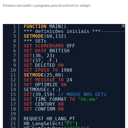
Estamos anexando o programa para
download
no rodapé.
1
FUNCTION
MAIN()
?
2
*** definições iniciais ***---------
3
SETMODE
(60,132)
4
*** SETs
5
SET
SCOREBOARD
OFF
6
SET
DATE
BRITISH
7
SET
(36, 23)
8
SET
(37, .F.)
9
SET
DELETED 
ON
10
SET
EPOCH
TO
1980
11
SETMODE
(25,80)
12
SET
MESSAGE
TO
24
13
SET
OPTIMIZE 
ON
14
SETMOUSE(.t.)
15
SET
(39,159) 
// MOUSE NOS GETs
16
SET
TIME FORMAT 
TO
"hh:mm"
17
SET
CENTURY 
ON
18
SET
CONFIRM 
ON
19
20
REQUEST HB_LANG_PT
21
HB_LangSelect(
"PT"
)