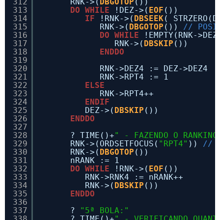
312
RNK->(
DBGOTOP
())
313
DO
WHILE
!DEZ->(
EOF
())
314
IF
!RNK->(
DBSEEK
( STRZERO(D
315
RNK->(
DBGOTOP
()) 
// POSI
316
DO
WHILE
!EMPTY(RNK->DEZ
317
RNK->(
DBSKIP
())
318
ENDDO
319
320
RNK->DEZ4 := DEZ->DEZ4
321
RNK->RPT4 := 1
322
ELSE
323
RNK->RPT4++
324
ENDIF
325
DEZ->(
DBSKIP
())
326
ENDDO
327
328
? TIME()+
" - FAZENDO O RANKING
329
RNK->(ORDSETFOCUS(
"RPT4"
)) 
// 
330
RNK->(
DBGOTOP
())
331
nRANK := 1
332
DO
WHILE
!RNK->(
EOF
())
333
RNK->RNK4 := nRANK++
334
RNK->(
DBSKIP
())
335
ENDDO
336
337
? 
"5ª BOLA:"
338
? TIME()+
" - VERIFICANDO QUANT