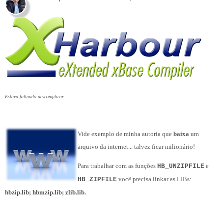
Estava faltando descomplicar...
Vide exemplo de minha autoria que
baixa
um
arquivo da internet... talvez ficar milionário!
Para trabalhar com as funções
e
HB_UNZIPFILE
você precisa linkar as LIBs:
HB_ZIPFILE
hbzip.lib; hbmzip.lib; zlib.lib.