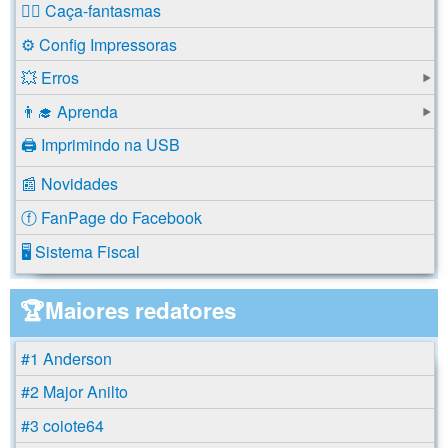
🕵️‍♂️ Caça-fantasmas
⚙️ Config Impressoras
💥 Erros
👨‍🎓 Aprenda
🖨️ Imprimindo na USB
📰 Novidades
ⓕ FanPage do Facebook
🖥️ Sistema Fiscal
🏆Maiores redatores
#1 Anderson
#2 Major Anilto
#3 coiote64