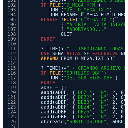
101
? TIME()+
" - RENOMEANDO O ARQU
102
IF
FILE
(
"D_MEGA.HTM"
)
103
RUN (
"DEL D_MEGA.TXT"
)
104
RUN RENAME D_MEGA.HTM D_MEG
105
ELSEIF
!
FILE
(
"D_MEGA.TXT"
)
106
? 
"ALERTA: FALTA BAIXAR
107
? 
"ABORTANDO..."
108
QUIT
109
ENDIF
110
111
? TIME()+
" - IMPORTANDO TODAS 
112
USE
SENA 
ALIAS
SE 
EXCLUSIVE
NE
113
APPEND
FROM D_MEGA.TXT SDF
114
115
? TIME()+
" - CRIANDO ARQUIVO S
116
IF
FILE
(
"SORTEIOS.DBF"
)
117
RUN (
"DEL SORTEIOS.DBF"
)
118
ENDIF
119
aDBF = {}
120
aadd(aDBF, {
"DEZ1"
, 
"N"
, 2, 0}
121
aadd(aDBF, {
"DEZ2"
, 
"N"
, 2, 0}
122
aadd(aDBF, {
"DEZ3"
, 
"N"
, 2, 0}
123
aadd(aDBF, {
"DEZ4"
, 
"N"
, 2, 0}
124
aadd(aDBF, {
"DEZ5"
, 
"N"
, 2, 0}
125
aadd(aDBF, {
"DEZ6"
, 
"N"
, 2, 0}
126
dbcreate(
"SORTEIOS.DBF"
, aDBF)
127