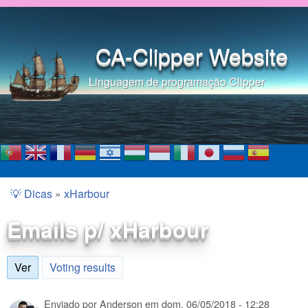
Pular para o conteúdo
principal
CA-Clipper Website
Linguagem de programação Clipper
💡 Dicas
»
xHarbour
Você está aqui
Emails p/ xHarbour
Ver
(aba ativa)
Voting results
Enviado por
Anderson
em
dom, 06/05/2018 - 12:28