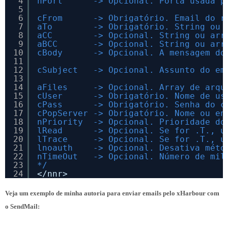
4
nPort      -> Opcional. Porta usada p
5
6
cFrom      -> Obrigatório. Email do r
7
aTo        -> Obrigatório. String ou 
8
aCC        -> Opcional. String ou arr
9
aBCC       -> Opcional. String ou arr
10
cBody      -> Opcional. A mensagem do
11
12
cSubject   -> Opcional. Assunto do em
13
14
aFiles     -> Opcional. Array de arqu
15
cUser      -> Obrigatório. Nome de us
16
cPass      -> Obrigatório. Senha do c
17
cPopServer -> Obrigatório. Nome ou en
18
nPriority  -> Opcional. Prioridade do
19
lRead      -> Opcional. Se for .T., u
20
lTrace     -> Opcional. Se for .T., u
21
lnoauth    -> Opcional. Desativa méto
22
nTimeOut   -> Opcional. Número de mil
23
*/
24
</nnr>
Veja um exemplo de minha autoria para enviar emails pelo xHarbour com
o SendMail: