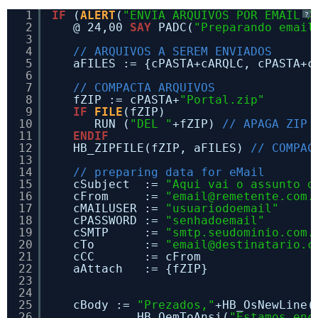
1
IF
(
ALERT
(
"ENVIA ARQUIVOS POR EMAIL A
?
2
@ 24,00 
SAY
PADC(
"Preparando email
3
4
// ARQUIVOS A SEREM ENVIADOS
5
aFILES := {cPASTA+cARQLC, cPASTA+c
6
7
// COMPACTA ARQUIVOS
8
fZIP := cPASTA+
"Portal.zip"
9
IF
FILE
(fZIP)
10
RUN (
"DEL "
+fZIP) 
// APAGA ZIP 
11
ENDIF
12
HB_ZIPFILE(fZIP, aFILES) 
// COMPAC
13
14
// preparing data for eMail
15
cSubject  := 
"Aqui vai o assunto d
16
cFrom     := 
"email@remetente.com.
17
cMAILUSER := 
"usuariodoemail"
18
cPASSWORD := 
"senhadoemail"
19
cSMTP     := 
"smtp.seudominio.com.
20
cTo       := 
"email@destinatario.c
21
cCC       := cFrom                
22
aAttach   := {fZIP}               
23
24
25
cBody := 
"Prezados,"
+HB_OsNewLine(
26
HB_OemToAnsi(
"Estamos enc