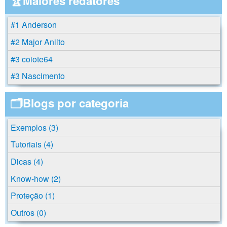
🏆Maiores redatores
#1 Anderson
#2 Major Anilto
#3 coiote64
#3 Nascimento
🗂️Blogs por categoria
Exemplos (3)
Tutoriais (4)
Dicas (4)
Know-how (2)
Proteção (1)
Outros (0)