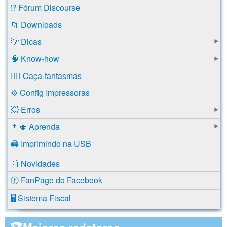
⁉️ Fórum Discourse
📁 Downloads
💡 Dicas
🧠 Know-how
🕵️‍♂️ Caça-fantasmas
⚙️ Config Impressoras
💥 Erros
👨‍🎓 Aprenda
🖨️ Imprimindo na USB
📰 Novidades
ⓕ FanPage do Facebook
🖥️ Sistema Fiscal