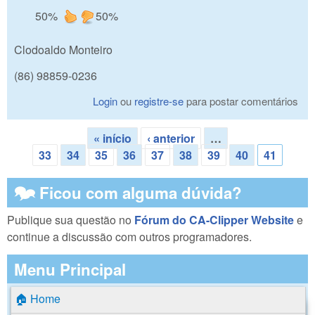
50%
50%
Clodoaldo Monteiro
(86) 98859-0236
Login
ou
registre-se
para postar comentários
« início
‹ anterior
…
Páginas
33
34
35
36
37
38
39
40
41
🗫 Ficou com alguma dúvida?
Publique sua questão no
Fórum do CA-Clipper Website
e
continue a discussão com outros programadores.
Menu Principal
🏠 Home