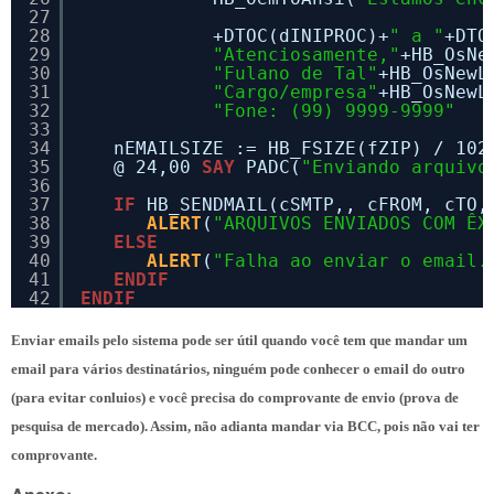
27
28
+DTOC(dINIPROC)+
" a "
+DTO
29
"Atenciosamente,"
+HB_OsNe
30
"Fulano de Tal"
+HB_OsNewL
31
"Cargo/empresa"
+HB_OsNewL
32
"Fone: (99) 9999-9999"
33
34
nEMAILSIZE := HB_FSIZE(fZIP) / 102
35
@ 24,00 
SAY
PADC(
"Enviando arquivo
36
37
IF
HB_SENDMAIL(cSMTP,, cFROM, cTO,
38
ALERT
(
"ARQUIVOS ENVIADOS COM ÊX
39
ELSE
40
ALERT
(
"Falha ao enviar o email.
41
ENDIF
42
ENDIF
Enviar emails pelo sistema pode ser útil quando você tem que mandar um
email para vários destinatários, ninguém pode conhecer o email do outro
(para evitar conluios) e você precisa do comprovante de envio (prova de
pesquisa de mercado). Assim, não adianta mandar via BCC, pois não vai ter
comprovante.