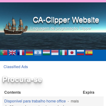
Pular para o conteúdo
principal
CA-Clipper Website
Linguagem de programação Clipper
Classified Ads
Você está aqui
Procura-se
Contents
Expira
Disponível para trabalho home office
mais