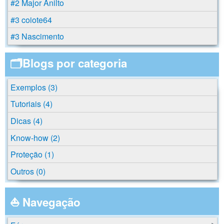
#2 Major Anilto
#3 coiote64
#3 Nascimento
🗂️Blogs por categoria
Exemplos (3)
Tutoriais (4)
Dicas (4)
Know-how (2)
Proteção (1)
Outros (0)
⛵ Navegação