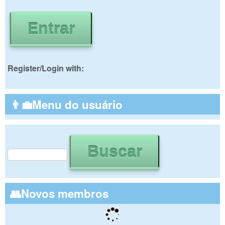
Register/Login with:
👨‍💼Menu do usuário
Buscar
Formulário de busca
👥Novos membros