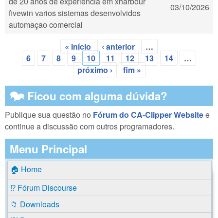
de 20 anos de experiencia em xharbour
03/10/2026
fivewin varios sistemas desenvolvidos
automaçao comercial
« início
‹ anterior
…
Páginas
6
7
8
9
10
11
12
13
14
…
próximo ›
fim »
🗫 Ficou com alguma dúvida?
Publique sua questão no
Fórum do CA-Clipper Website
e
continue a discussão com outros programadores.
Menu Principal
🏠 Home
⁉️ Fórum Discourse
📁 Downloads