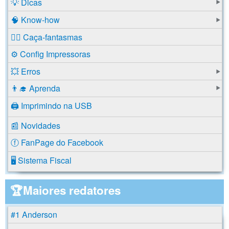
💡 Dicas
🧠 Know-how
🕵️‍♂️ Caça-fantasmas
⚙️ Config Impressoras
💥 Erros
👨‍🎓 Aprenda
🖨️ Imprimindo na USB
📰 Novidades
ⓕ FanPage do Facebook
🖥️ Sistema Fiscal
🏆Maiores redatores
#1 Anderson