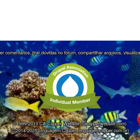
r comentários, tirar dúvidas no fórum, compartilhar arquivos, visualiz
©1999-2013 CA-Clipper Website (caclipperwebsite.com)
© 2014-2025 Linguagem Clipper (linguagemclipper.com.br)