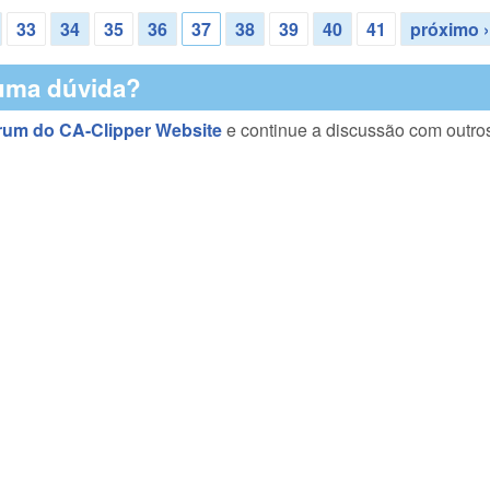
33
34
35
36
37
38
39
40
41
próximo ›
uma dúvida?
rum do CA-Clipper Website
e continue a discussão com outro