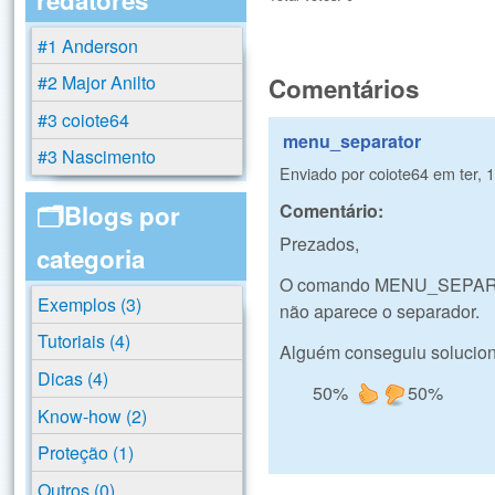
#1 Anderson
#2 Major Anilto
Comentários
#3 coiote64
menu_separator
#3 Nascimento
Enviado por
coiote64
em
ter, 
Comentário:
🗂️Blogs por
Prezados,
categoria
O comando MENU_SEPARATOR
Exemplos (3)
não aparece o separador.
Tutoriais (4)
Alguém conseguiu solucio
Dicas (4)
50%
50%
Know-how (2)
Proteção (1)
Outros (0)