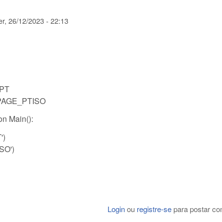
er, 26/12/2023 - 22:13
PT
AGE_PTISO
on Main():
')
SO')
Login
ou
registre-se
para postar co