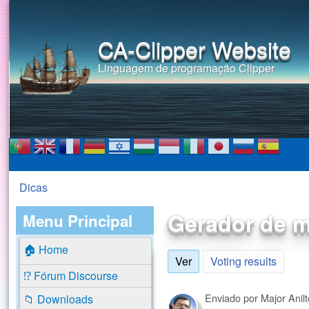
CA-Clipper Website
Linguagem de programação Clipper
Dicas
Você está aqui
Gerador de 
Menu Principal
🏠 Home
Ver
(aba ativa)
Voting results
⁉️ Fórum Discourse
Enviado por
Major Anil
📁 Downloads