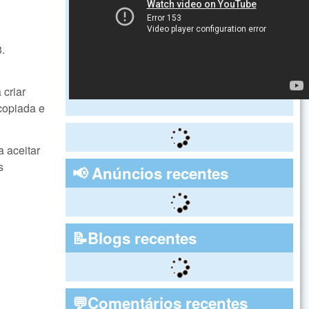
.
 criar
copiada e
 aceitar
s
📢 Anúncios recentes
📝Blogs recentes
💬Comentários recentes