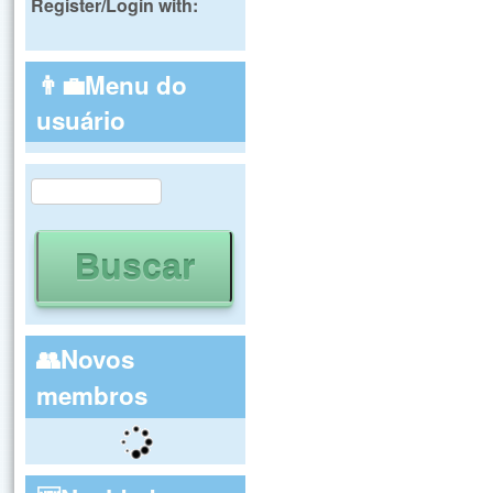
Register/Login with:
👨‍💼Menu do
usuário
Buscar
Formulário de busca
👥Novos
membros