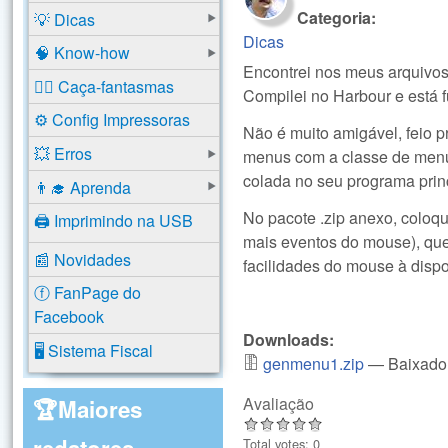
Categoria:
💡 Dicas
Dicas
🧠 Know-how
Encontrei nos meus arquivo
🕵️‍♂️ Caça-fantasmas
Compilei no Harbour e está 
⚙️ Config Impressoras
Não é muito amigável, feio prá
💥 Erros
menus com a classe de menus
colada no seu programa prin
👨‍🎓 Aprenda
No pacote .zip anexo, coloq
🖨️ Imprimindo na USB
mais eventos do mouse), que
📰 Novidades
facilidades do mouse à disp
ⓕ FanPage do
Facebook
Downloads:
🖥️ Sistema Fiscal
genmenu1.zip
— Baixado
Avaliação
🏆Maiores
redatores
Total votes: 0