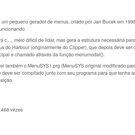
s um pequeno gerador de menus, criado por Jan Bucek em 1998
funcionando.
 c..., meio difícil de lidar, mas gera a estrutura necessária para
 do Harbour (originalmente do Clipper), que depois deve ser 
cipal e chamado através da função menumodal().
uei também o MenuSYS1.prg (MenuSYS original modificado para
 deve ser compilado junto com seu programa para que tenha a
osição.
 468 vezes