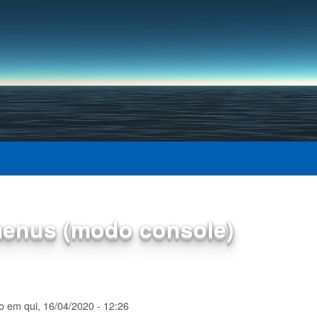
Pular para o conteúdo
principal
menus (modo console)
to
em
qui, 16/04/2020 - 12:26