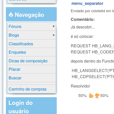
menu_separator
Enviado por
coiote64
em
t
⛵ Navegação
Comentário:
Fóruns
Já descobri...
Blogs
é só colocar:
Classificados
REQUEST HB_LANG_
REQUEST HB_CODEP
Enquetes
Dicas de composição
depois dentro do Functi
Placar
HB_LANGSELECT('PT
HB_CDPSELECT('PTI
Buscar
Resolvido!
Carrinho de compras
50%
50%
Login do
usuário