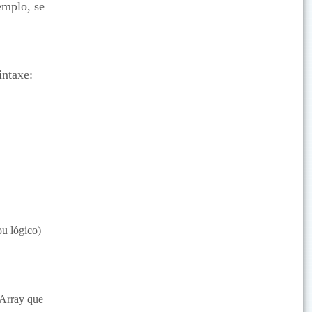
emplo, se
intaxe:
ou lógico)
 Array que