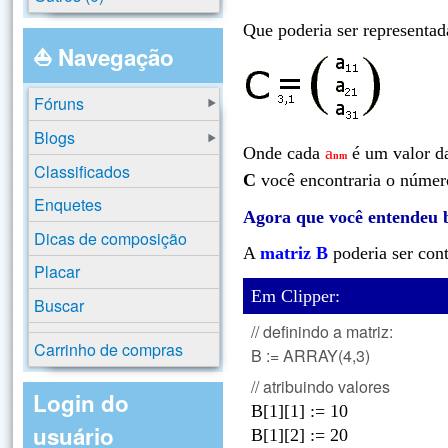
Que poderia ser representad
⛵ Navegação
Fóruns
Blogs
Onde cada
a
é um valor da
nm
Classificados
C
você encontraria o núme
Enquetes
Agora que você entendeu b
Dicas de composição
A
matriz B
poderia ser con
Placar
Em Clipper:
Buscar
// definindo a matriz:
Carrinho de compras
B := ARRAY(4,3)
// atribuindo valores
Login do
B[1][1] := 10
usuário
B[1][2] := 20