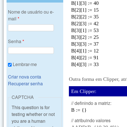
B[1][3] := 40
B[2][1] := 15
Nome de usuário ou e-
B[2][2] := 35
mail
*
B[2][3] := 42
B[3][1] := 53
B[3][2] := 25
Senha
*
B[3][3] := 37
B[4][1] := 12
B[4][2] := 91
Lembrar-me
B[4][3] := 33
Criar nova conta
Outra forma em Clipper, at
Recuperar senha
Em Clipper:
CAPTCHA
// definindo a matriz:
This question is for
B := {}
testing whether or not
// atribuindo valores
you are a human