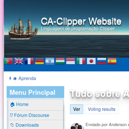
CA-Clipper Website
Linguagem de programação Clipper
👨‍🎓 Aprenda
Você está aqui
Tudo sobre A
Menu Principal
🏠 Home
Ver
(aba ativa)
Voting results
⁉️ Fórum Discourse
Enviado por
Anderson
📁 Downloads