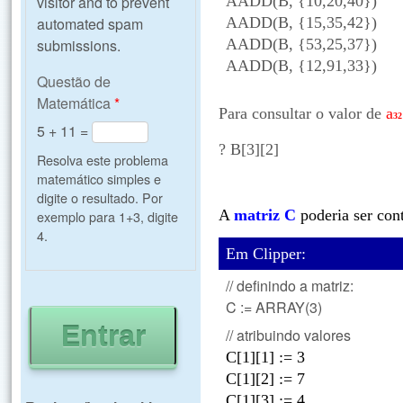
visitor and to prevent
AADD(B, {10,20,40})
automated spam
AADD(B, {15,35,42})
submissions.
AADD(B, {53,25,37})
AADD(B, {12,91,33})
Questão de
Matemática
*
Para consultar o valor de
a
32
5 + 11 =
? B[3][2]
Resolva este problema
matemático simples e
digite o resultado. Por
A
matriz C
poderia ser con
exemplo para 1+3, digite
4.
Em Clipper:
// definindo a matriz:
C := ARRAY(3)
// atribuindo valores
C[1][1] := 3
C[1][2] := 7
C[1][3] := 4