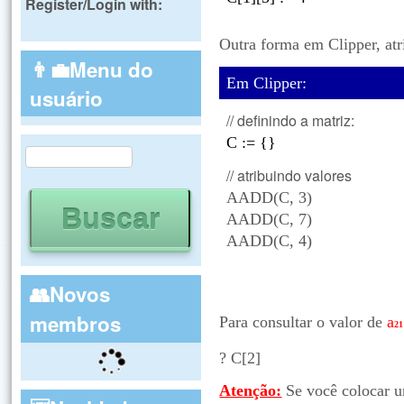
Register/Login with:
Outra forma em Clipper, at
👨‍💼Menu do
Em Clipper:
usuário
// definindo a matriz:
C := {}
Buscar
Formulário de busca
// atribuindo valores
AADD(C, 3)
AADD(C, 7)
AADD(C, 4)
👥Novos
membros
Para consultar o valor de
a
21
? C[2]
Atenção:
Se você colocar u