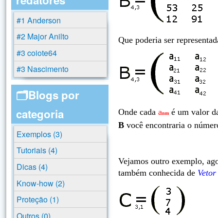
#1 Anderson
#2 Major Anilto
Que poderia ser representad
#3 coiote64
#3 Nascimento
🗂️Blogs por
categoria
Onde cada
a
é um valor da
nm
B
você encontraria o núme
Exemplos (3)
Tutoriais (4)
Vejamos outro exemplo, agor
Dicas (4)
também conhecida de
Vetor
Know-how (2)
Proteção (1)
Outros (0)