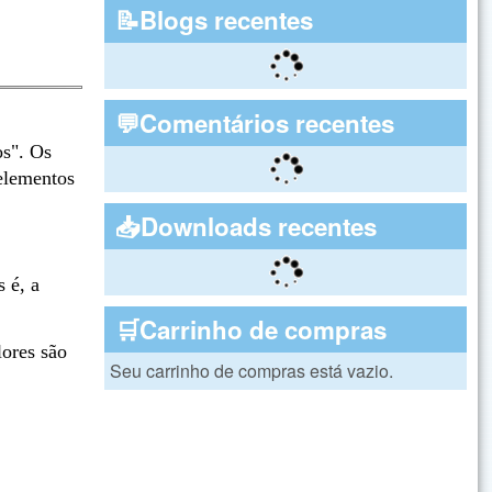
📝Blogs recentes
💬Comentários recentes
os". Os
 elementos
📥Downloads recentes
 é, a
🛒Carrinho de compras
lores são
Seu carrinho de compras está vazio.