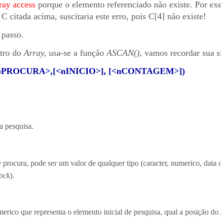
ray access
porque o elemento referenciado não existe. Por ex
C citada acima, suscitaria este erro, pois C[4] não existe!
 passo.
ntro do
Array,
usa-se a função
ASCAN()
, vamos recordar sua s
pPROCURA>,[<nINICIO>], [<nCONTAGEM>])
a pesquisa.
procura, pode ser um valor de qualquer tipo (caracter, numerico, data 
lock
).
erico que representa o elemento inicial de pesquisa, qual a posição do