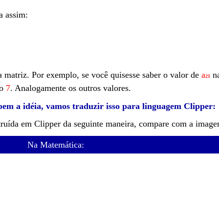
a assim:
 matriz. Por exemplo, se você quisesse saber o valor de
a
n
21
ro
7
. Analogamente os outros valores.
em a idéia, vamos traduzir isso para linguagem Clipper:
truída em Clipper da seguinte maneira, compare com a image
Na Matemática: