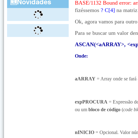
🆕Novidades
BASE/1132 Bound error: ar
fizéssemos
? C[4]
na matriz 
Ok, agora vamos para outro
Para se buscar um valor de
ASCAN(<aARRAY>, <ex
Onde:
aARRAY
= Array onde se fará 
expPROCURA
= Expressão de 
ou um
bloco de código
(
code b
nINICIO
= Opcional. Valor núm