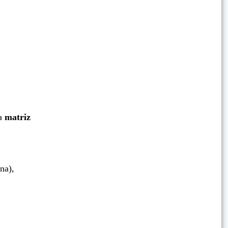
a
matriz
na),