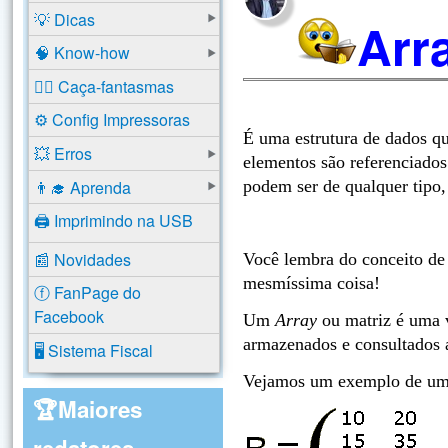
💡 Dicas
Arra
🧠 Know-how
🕵️‍♂️ Caça-fantasmas
⚙️ Config Impressoras
É uma estrutura de dados q
💥 Erros
elementos são referenciados
👨‍🎓 Aprenda
podem ser de qualquer tipo, 
🖨️ Imprimindo na USB
📰 Novidades
Você lembra do conceito de
mesmíssima coisa!
ⓕ FanPage do
Facebook
Um
Array
ou matriz é uma v
armazenados e consultados a
🖥️ Sistema Fiscal
Vejamos um exemplo de uma 
🏆Maiores
redatores