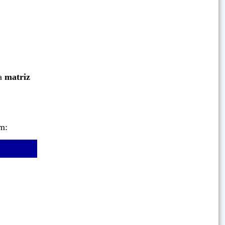
a
matriz
m: