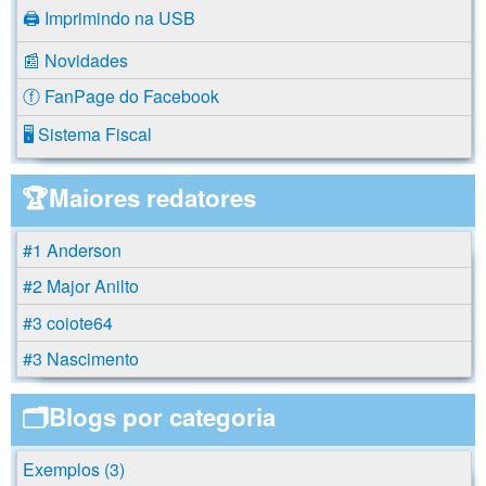
🖨️ Imprimindo na USB
📰 Novidades
ⓕ FanPage do Facebook
🖥️ Sistema Fiscal
🏆Maiores redatores
#1 Anderson
#2 Major Anilto
#3 coiote64
#3 Nascimento
🗂️Blogs por categoria
Exemplos (3)