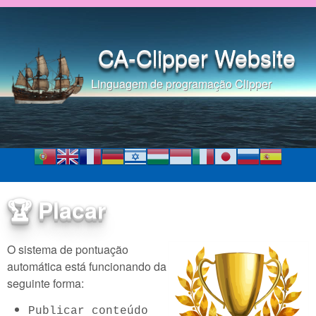
Pular para o conteúdo
principal
CA-Clipper Website
Linguagem de programação Clipper
🏆 Placar
O sistema de pontuação
automática está funcionando da
seguinte forma:
Publicar conteúdo