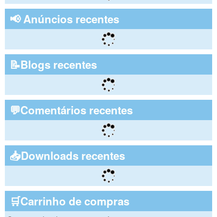
📢 Anúncios recentes
📝Blogs recentes
💬Comentários recentes
📥Downloads recentes
🛒Carrinho de compras