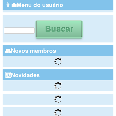
👨‍💼Menu do usuário
Buscar
Formulário de busca
👥Novos membros
🆕Novidades