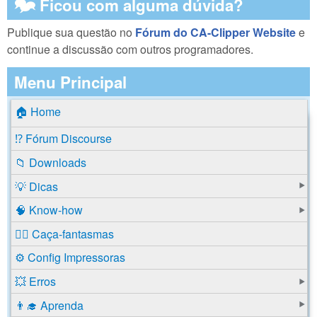
🗫 Ficou com alguma dúvida?
Publique sua questão no
Fórum do CA-Clipper Website
e
continue a discussão com outros programadores.
Menu Principal
🏠 Home
⁉️ Fórum Discourse
📁 Downloads
💡 Dicas
🧠 Know-how
🕵️‍♂️ Caça-fantasmas
⚙️ Config Impressoras
💥 Erros
👨‍🎓 Aprenda