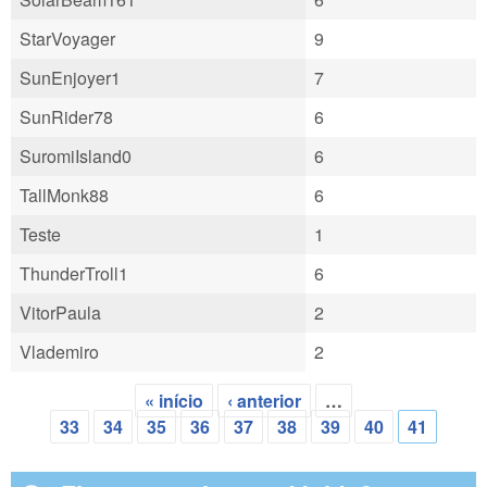
StarVoyager
9
SunEnjoyer1
7
SunRider78
6
SuromiIsland0
6
TallMonk88
6
Teste
1
ThunderTroll1
6
VitorPaula
2
Vlademiro
2
« início
‹ anterior
…
Páginas
33
34
35
36
37
38
39
40
41