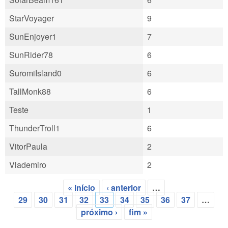
StarVoyager
9
SunEnjoyer1
7
SunRider78
6
SuromiIsland0
6
TallMonk88
6
Teste
1
ThunderTroll1
6
VitorPaula
2
Vlademiro
2
« início
‹ anterior
…
Páginas
29
30
31
32
33
34
35
36
37
…
próximo ›
fim »