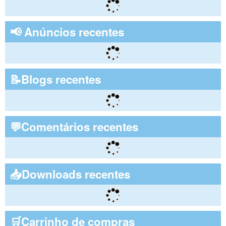
📢 Anúncios recentes
📝Blogs recentes
💬Comentários recentes
📥Downloads recentes
🛒Carrinho de compras