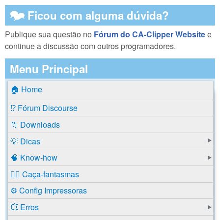
🗫 Ficou com alguma dúvida?
Publique sua questão no
Fórum do CA-Clipper Website
e
continue a discussão com outros programadores.
Menu Principal
🏠 Home
⁉️ Fórum Discourse
📁 Downloads
💡 Dicas
🧠 Know-how
🕵️‍♂️ Caça-fantasmas
⚙️ Config Impressoras
💥 Erros