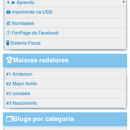
👨‍🎓 Aprenda
🖨️ Imprimindo na USB
📰 Novidades
ⓕ FanPage do Facebook
🖥️ Sistema Fiscal
🏆Maiores redatores
#1 Anderson
#2 Major Anilto
#3 coiote64
#3 Nascimento
🗂️Blogs por categoria