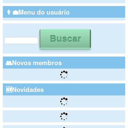
👨‍💼Menu do usuário
Buscar
Formulário de busca
👥Novos membros
🆕Novidades