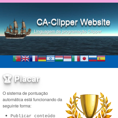
Pular para o conteúdo
principal
CA-Clipper Website
Linguagem de programação Clipper
🏆 Placar
O sistema de pontuação
automática está funcionando da
seguinte forma:
Publicar conteúdo