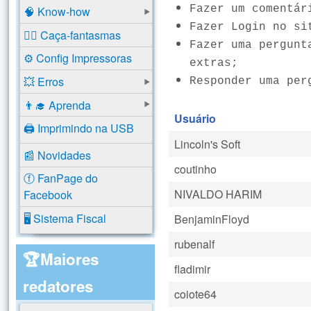
Fazer um comentár
🧠 Know-how
Fazer Login no si
🕵️‍♂️ Caça-fantasmas
Fazer uma pergunt
⚙️ Config Impressoras
extras;
💥 Erros
Responder uma per
👨‍🎓 Aprenda
Usuário
🖨️ Imprimindo na USB
Lincoln's Soft
📰 Novidades
coutinho
ⓕ FanPage do
NIVALDO HARIM
Facebook
🖥️ Sistema Fiscal
BenjaminFloyd
rubenalf
🏆Maiores
fladimir
redatores
coiote64