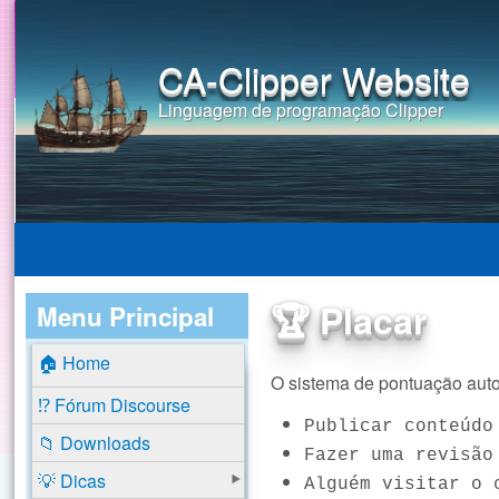
CA-Clipper Website
Linguagem de programação Clipper
🏆 Placar
Menu Principal
🏠 Home
O sistema de pontuação auto
⁉️ Fórum Discourse
Publicar conteúdo
📁 Downloads
Fazer uma revisão
💡 Dicas
Alguém visitar o 