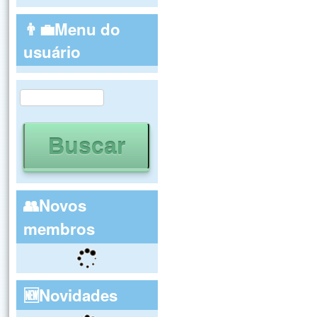
👨‍💼Menu do
usuário
Buscar
Formulário de busca
👥Novos
membros
🆕Novidades