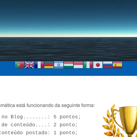
Pular para o conteúdo
principal
mática está funcionando da seguinte forma:
 no Blog........: 5 pontos;
 de conteúdo....: 2 ponto;
conteúdo postado: 1 ponto;