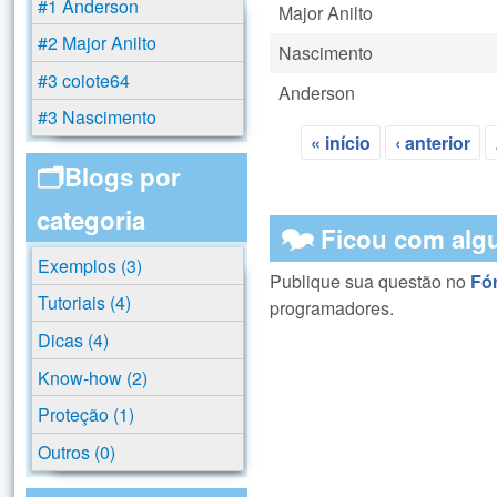
#1 Anderson
Major Anilto
#2 Major Anilto
Nascimento
#3 coiote64
Anderson
#3 Nascimento
« início
‹ anterior
Páginas
🗂️Blogs por
categoria
🗫 Ficou com alg
Exemplos (3)
Publique sua questão no
Fó
Tutoriais (4)
programadores.
Dicas (4)
Know-how (2)
Proteção (1)
Outros (0)