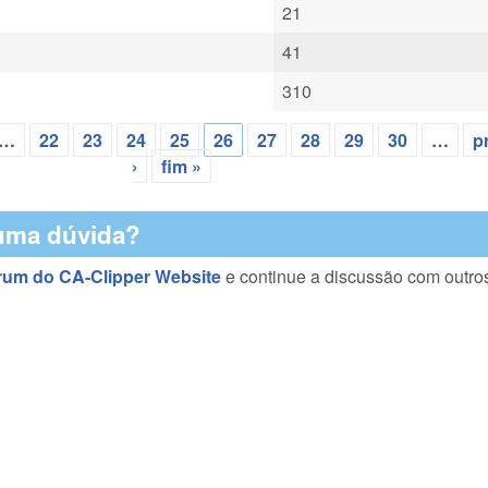
21
41
310
…
22
23
24
25
26
27
28
29
30
…
p
›
fim »
uma dúvida?
rum do CA-Clipper Website
e continue a discussão com outro