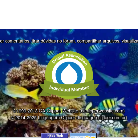
r comentários, tirar dúvidas no fórum, compartilhar arquivos, visualiz
©1999-2013 CA-Clipper Website (caclipperwebsite.com)
© 2014-2025 Linguagem Clipper (linguagemclipper.com.br)