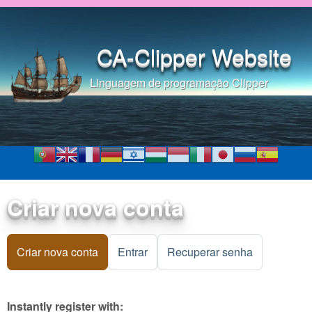
Pular para o conteúdo
principal
CA-Clipper Website
Linguagem de programação Clipper
Criar nova conta
Criar nova conta
(aba ativa)
Entrar
Recuperar senha
Instantly register with: