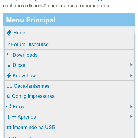
continue a discussão com outros programadores.
Menu Principal
🏠 Home
⁉️ Fórum Discourse
📁 Downloads
💡 Dicas
🧠 Know-how
🕵️‍♂️ Caça-fantasmas
⚙️ Config Impressoras
💥 Erros
👨‍🎓 Aprenda
🖨️ Imprimindo na USB