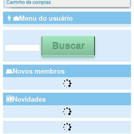
Carrinho de compras
👨‍💼Menu do usuário
Buscar
Formulário de busca
👥Novos membros
🆕Novidades