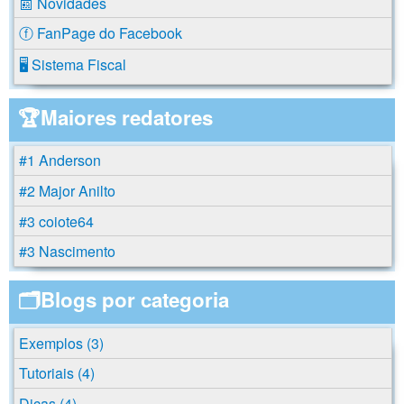
📰 Novidades
ⓕ FanPage do Facebook
🖥️ Sistema Fiscal
🏆Maiores redatores
#1 Anderson
#2 Major Anilto
#3 coiote64
#3 Nascimento
🗂️Blogs por categoria
Exemplos (3)
Tutoriais (4)
Dicas (4)