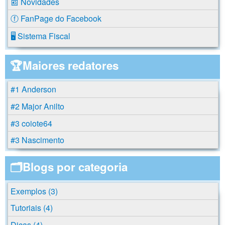
📰 Novidades
ⓕ FanPage do Facebook
🖥️ Sistema Fiscal
🏆Maiores redatores
#1 Anderson
#2 Major Anilto
#3 coiote64
#3 Nascimento
🗂️Blogs por categoria
Exemplos (3)
Tutoriais (4)
Dicas (4)