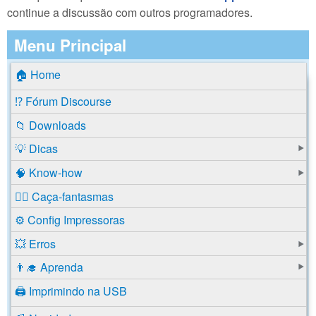
continue a discussão com outros programadores.
Menu Principal
🏠 Home
⁉️ Fórum Discourse
📁 Downloads
💡 Dicas
🧠 Know-how
🕵️‍♂️ Caça-fantasmas
⚙️ Config Impressoras
💥 Erros
👨‍🎓 Aprenda
🖨️ Imprimindo na USB