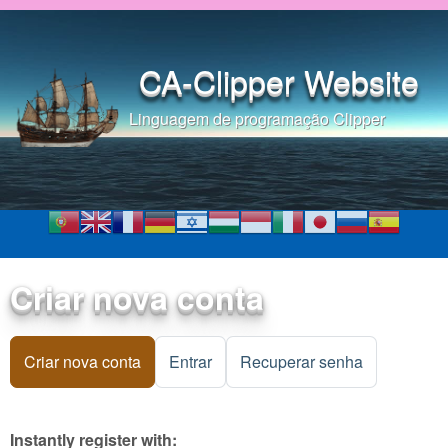
Pular para o conteúdo
principal
CA-Clipper Website
Linguagem de programação Clipper
Criar nova conta
Criar nova conta
(aba ativa)
Entrar
Recuperar senha
Instantly register with: