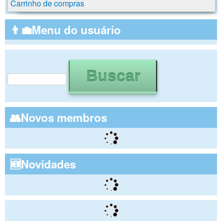
Carrinho de compras
👨‍💼Menu do usuário
Buscar
Formulário de busca
👥Novos membros
🆕Novidades