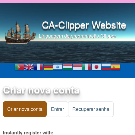
Pular para o conteúdo
principal
CA-Clipper Website
Linguagem de programação Clipper
Criar nova conta
Criar nova conta
(aba ativa)
Entrar
Recuperar senha
Instantly register with: