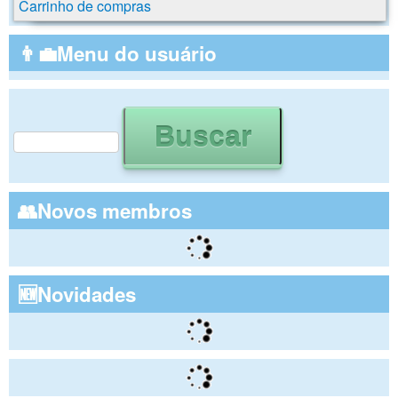
Carrinho de compras
👨‍💼Menu do usuário
Buscar
Formulário de busca
👥Novos membros
🆕Novidades