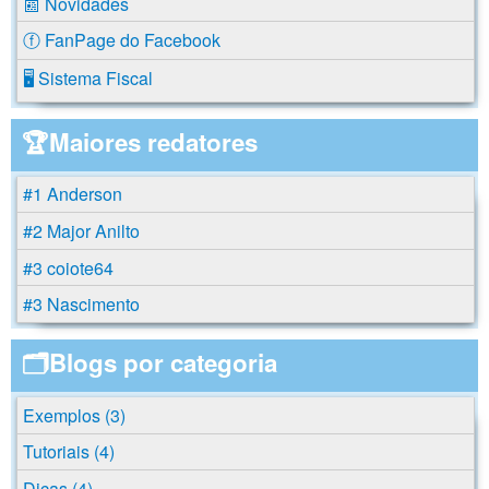
📰 Novidades
ⓕ FanPage do Facebook
🖥️ Sistema Fiscal
🏆Maiores redatores
#1 Anderson
#2 Major Anilto
#3 coiote64
#3 Nascimento
🗂️Blogs por categoria
Exemplos (3)
Tutoriais (4)
Dicas (4)