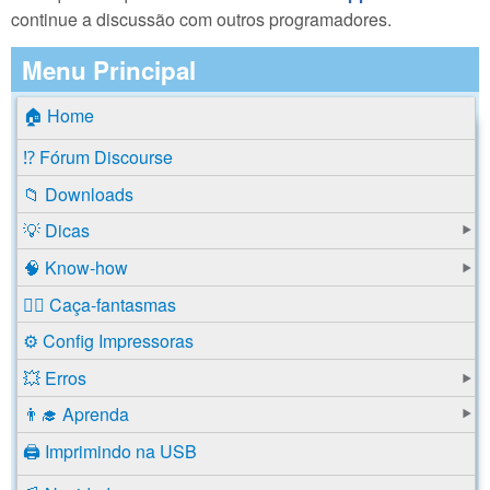
continue a discussão com outros programadores.
Menu Principal
🏠 Home
⁉️ Fórum Discourse
📁 Downloads
💡 Dicas
🧠 Know-how
🕵️‍♂️ Caça-fantasmas
⚙️ Config Impressoras
💥 Erros
👨‍🎓 Aprenda
🖨️ Imprimindo na USB