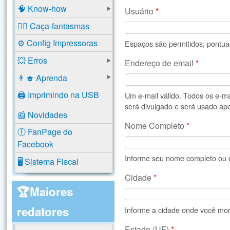
🧠 Know-how
Usuário
*
🕵️‍♂️ Caça-fantasmas
⚙️ Config Impressoras
Espaços são permitidos; pontuaç
💥 Erros
Endereço de email
*
👨‍🎓 Aprenda
🖨️ Imprimindo na USB
Um e-mail válido. Todos os e-m
será divulgado e será usado ape
📰 Novidades
Nome Completo
*
ⓕ FanPage do
Facebook
Informe seu nome completo ou c
🖥️ Sistema Fiscal
Cidade
*
🏆Maiores
redatores
Informe a cidade onde você mor
Estado (UF)
*