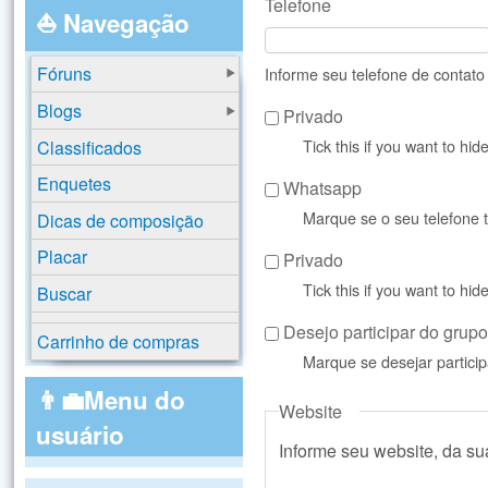
Telefone
⛵ Navegação
Fóruns
Informe seu telefone de contat
Blogs
Privado
Tick this if you want to hi
Classificados
Enquetes
Whatsapp
Marque se o seu telefone
Dicas de composição
Placar
Privado
Tick this if you want to hi
Buscar
Desejo participar do gru
Carrinho de compras
Marque se desejar partic
👨‍💼Menu do
Website
usuário
Informe seu website, da s