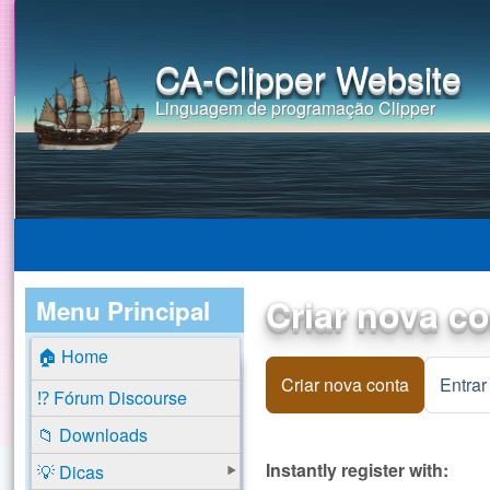
CA-Clipper Website
Linguagem de programação Clipper
Criar nova c
Menu Principal
🏠 Home
Criar nova conta
(aba ativa
Entrar
⁉️ Fórum Discourse
📁 Downloads
Instantly register with:
💡 Dicas