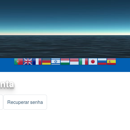
Pular para o conteúdo
principal
onta
)
Recuperar senha