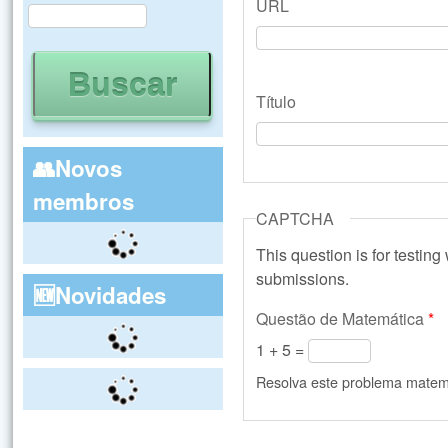
URL
Buscar
Formulário de busca
Título
👥Novos
membros
CAPTCHA
This question is for testin
submissions.
🆕Novidades
Questão de Matemática
*
1 + 5 =
Resolva este problema matemát