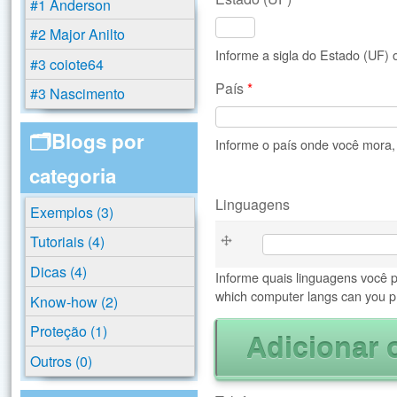
#1 Anderson
#2 Major Anilto
Informe a sigla do Estado (UF)
#3 coiote64
País
*
#3 Nascimento
🗂️Blogs por
Informe o país onde você mora, B
categoria
Linguagens
Exemplos (3)
Linguagens
Tutoriais (4)
Dicas (4)
Informe quais linguagens você 
which computer langs can you p
Know-how (2)
Proteção (1)
Outros (0)