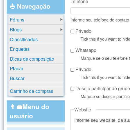
Telefone
⛵ Navegação
Fóruns
Informe seu telefone de contat
Blogs
Privado
Tick this if you want to hi
Classificados
Enquetes
Whatsapp
Marque se o seu telefone
Dicas de composição
Placar
Privado
Tick this if you want to hi
Buscar
Desejo participar do gru
Carrinho de compras
Marque se desejar partic
👨‍💼Menu do
Website
usuário
Informe seu website, da s