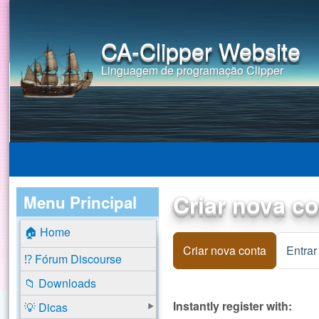
CA-Clipper Website
Linguagem de programação Clipper
Criar nova c
Menu Principal
🏠 Home
Criar nova conta
(aba ativa
Entrar
⁉️ Fórum Discourse
📁 Downloads
Instantly register with:
💡 Dicas