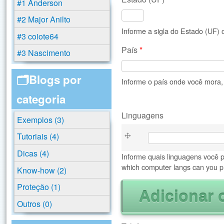
#1 Anderson
#2 Major Anilto
Informe a sigla do Estado (UF)
#3 coiote64
País
*
#3 Nascimento
🗂️Blogs por
Informe o país onde você mora, B
categoria
Linguagens
Exemplos (3)
Linguagens
Tutoriais (4)
Dicas (4)
Informe quais linguagens você 
which computer langs can you p
Know-how (2)
Proteção (1)
Outros (0)