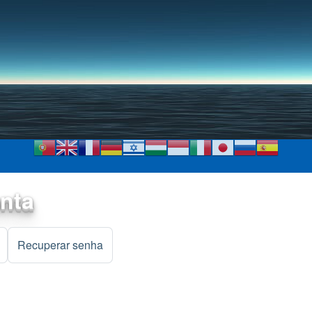
Pular para o conteúdo
principal
onta
)
Recuperar senha