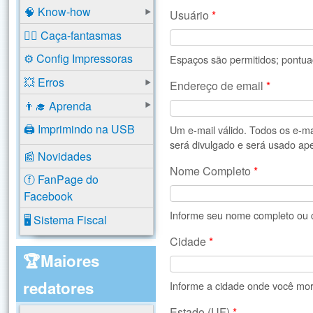
🧠 Know-how
Usuário
*
🕵️‍♂️ Caça-fantasmas
⚙️ Config Impressoras
Espaços são permitidos; pontuaç
💥 Erros
Endereço de email
*
👨‍🎓 Aprenda
🖨️ Imprimindo na USB
Um e-mail válido. Todos os e-m
será divulgado e será usado ape
📰 Novidades
Nome Completo
*
ⓕ FanPage do
Facebook
Informe seu nome completo ou c
🖥️ Sistema Fiscal
Cidade
*
🏆Maiores
redatores
Informe a cidade onde você mor
Estado (UF)
*