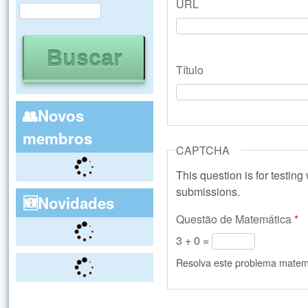
URL
Buscar
Formulário de busca
Título
👥Novos
membros
CAPTCHA
This question is for testin
submissions.
🆕Novidades
Questão de Matemática
*
3 + 0 =
Resolva este problema matemát