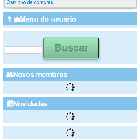
Carrinho de compras
👨‍💼Menu do usuário
Buscar
Formulário de busca
👥Novos membros
🆕Novidades