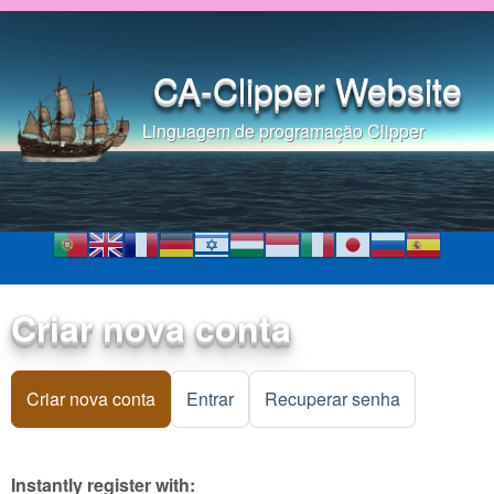
Pular para o conteúdo
principal
CA-Clipper Website
Linguagem de programação Clipper
Criar nova conta
Criar nova conta
(aba ativa)
Entrar
Recuperar senha
Instantly register with: