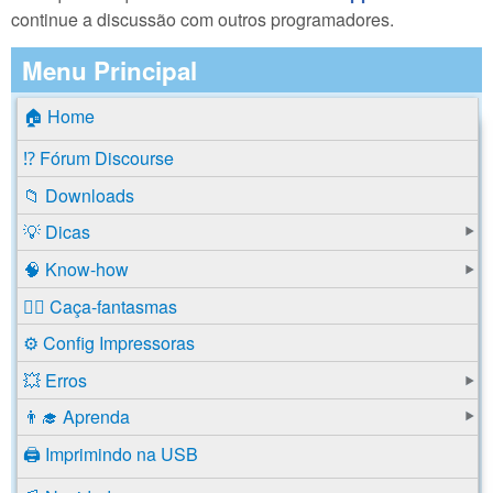
continue a discussão com outros programadores.
Menu Principal
🏠 Home
⁉️ Fórum Discourse
📁 Downloads
💡 Dicas
🧠 Know-how
🕵️‍♂️ Caça-fantasmas
⚙️ Config Impressoras
💥 Erros
👨‍🎓 Aprenda
🖨️ Imprimindo na USB