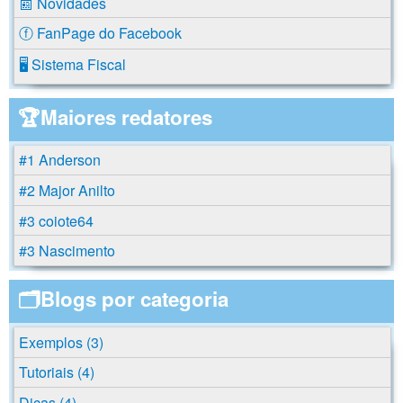
📰 Novidades
ⓕ FanPage do Facebook
🖥️ Sistema Fiscal
🏆Maiores redatores
#1 Anderson
#2 Major Anilto
#3 coiote64
#3 Nascimento
🗂️Blogs por categoria
Exemplos (3)
Tutoriais (4)
Dicas (4)