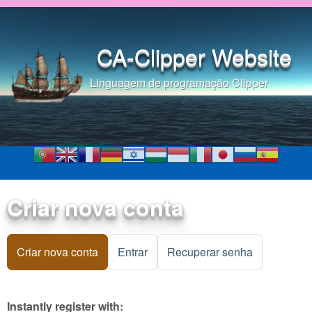
Pular para o conteúdo
principal
CA-Clipper Website
Linguagem de programação Clipper
Criar nova conta
Criar nova conta
(aba ativa)
Entrar
Recuperar senha
Instantly register with: