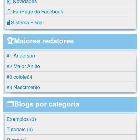
📰 Novidades
ⓕ FanPage do Facebook
🖥️ Sistema Fiscal
🏆Maiores redatores
#1 Anderson
#2 Major Anilto
#3 coiote64
#3 Nascimento
🗂️Blogs por categoria
Exemplos (3)
Tutoriais (4)
Dicas (4)