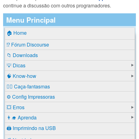
continue a discussão com outros programadores.
Menu Principal
🏠 Home
⁉️ Fórum Discourse
📁 Downloads
💡 Dicas
🧠 Know-how
🕵️‍♂️ Caça-fantasmas
⚙️ Config Impressoras
💥 Erros
👨‍🎓 Aprenda
🖨️ Imprimindo na USB