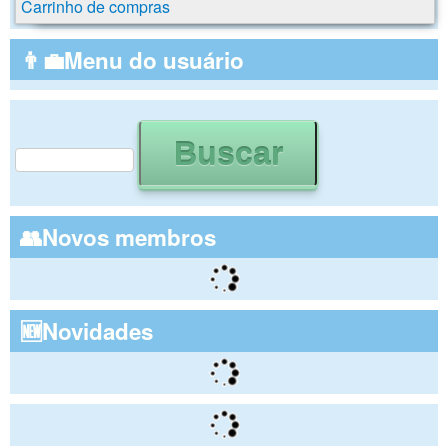
Carrinho de compras
👨‍💼Menu do usuário
Buscar
Formulário de busca
👥Novos membros
🆕Novidades