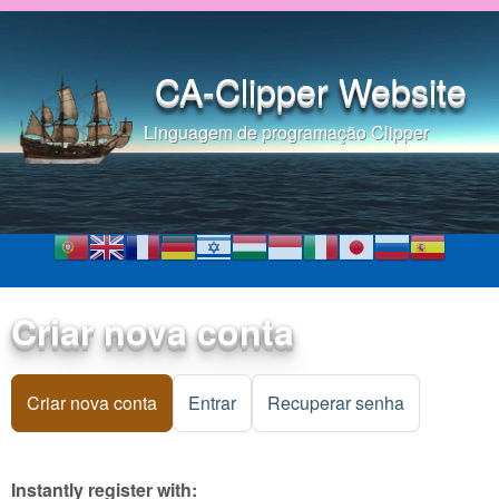
Pular para o conteúdo
principal
CA-Clipper Website
Linguagem de programação Clipper
Criar nova conta
Criar nova conta
(aba ativa)
Entrar
Recuperar senha
Instantly register with: