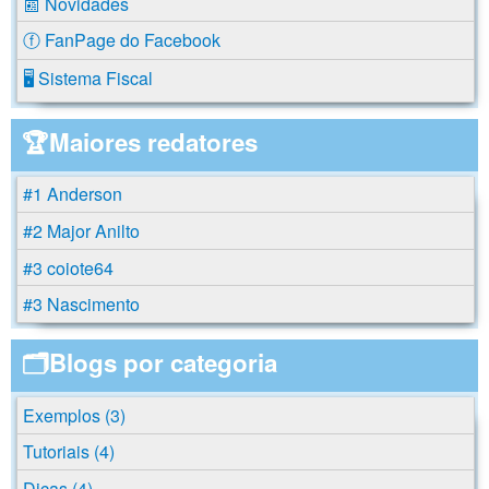
📰 Novidades
ⓕ FanPage do Facebook
🖥️ Sistema Fiscal
🏆Maiores redatores
#1 Anderson
#2 Major Anilto
#3 coiote64
#3 Nascimento
🗂️Blogs por categoria
Exemplos (3)
Tutoriais (4)
Dicas (4)