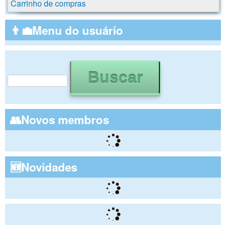
Carrinho de compras
👨‍💼Menu do usuário
Buscar
Formulário de busca
👥Novos membros
🆕Novidades