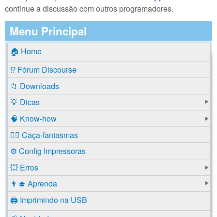
continue a discussão com outros programadores.
Menu Principal
🏠 Home
⁉️ Fórum Discourse
📁 Downloads
💡 Dicas
🧠 Know-how
🕵️‍♂️ Caça-fantasmas
⚙️ Config Impressoras
💥 Erros
👨‍🎓 Aprenda
🖨️ Imprimindo na USB