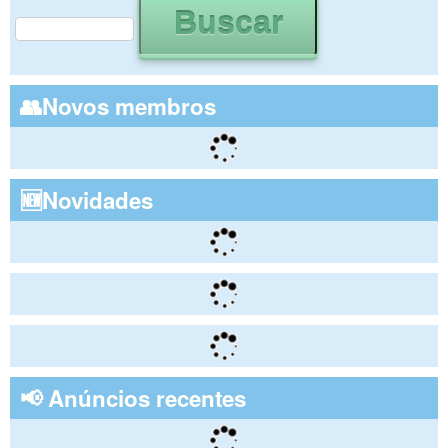
Formulário de busca
👥Novos membros
🆕Novidades
📢 Anúncios recentes