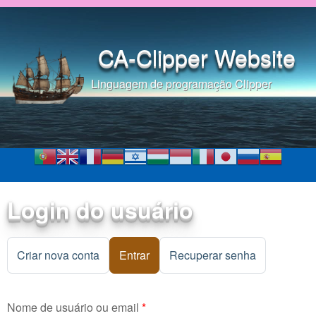
Pular para o conteúdo
principal
CA-Clipper Website
Linguagem de programação Clipper
Login do usuário
Criar nova conta
Entrar
(aba ativa)
Recuperar senha
Nome de usuário ou email
*