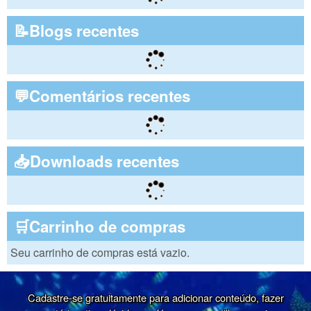
📝Blogs recentes
💬Comentários recentes
📥Downloads recentes
🛒Carrinho de compras
Seu carrinho de compras está vazio.
Cadastre-se gratuitamente para adicionar conteúdo, fazer