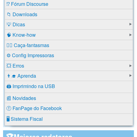
⁉️ Fórum Discourse
📁 Downloads
💡 Dicas
🧠 Know-how
🕵️‍♂️ Caça-fantasmas
⚙️ Config Impressoras
💥 Erros
👨‍🎓 Aprenda
🖨️ Imprimindo na USB
📰 Novidades
ⓕ FanPage do Facebook
🖥️ Sistema Fiscal
🏆Maiores redatores