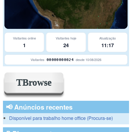
Visitantes online
Visitantes hoje
Atualização
1
24
11:17
São Paulo
Visitantes
desde
10/08/2026
00000000024
TBrowse
📢 Anúncios recentes
Disponível para trabalho home office (Procura-se)