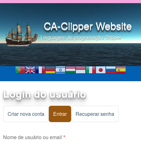
Pular para o conteúdo
principal
CA-Clipper Website
Linguagem de programação Clipper
Login do usuário
Criar nova conta
Entrar
(aba ativa)
Recuperar senha
Nome de usuário ou email
*