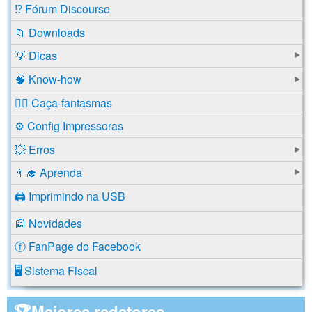
⁉️ Fórum Discourse
📁 Downloads
💡 Dicas
🧠 Know-how
🕵️‍♂️ Caça-fantasmas
⚙️ Config Impressoras
💥 Erros
👨‍🎓 Aprenda
🖨️ Imprimindo na USB
📰 Novidades
ⓕ FanPage do Facebook
🖥️ Sistema Fiscal
🏆Maiores redatores