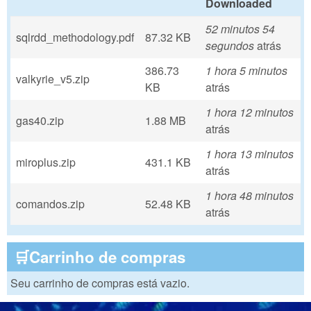
Downloaded
52 minutos 54
sqlrdd_methodology.pdf
87.32 KB
segundos
atrás
386.73
1 hora 5 minutos
valkyrie_v5.zip
KB
atrás
1 hora 12 minutos
gas40.zip
1.88 MB
atrás
1 hora 13 minutos
miroplus.zip
431.1 KB
atrás
1 hora 48 minutos
comandos.zip
52.48 KB
atrás
🛒Carrinho de compras
Seu carrinho de compras está vazio.