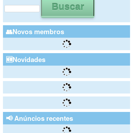
Formulário de busca
👥Novos membros
🆕Novidades
📢 Anúncios recentes