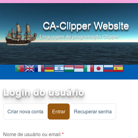
Pular para o conteúdo
principal
CA-Clipper Website
Linguagem de programação Clipper
Login do usuário
Criar nova conta
Entrar
(aba ativa)
Recuperar senha
Nome de usuário ou email
*