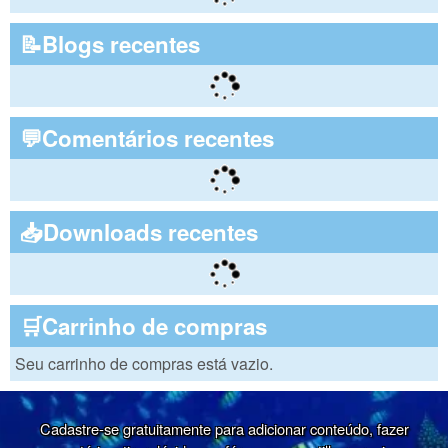
📝Blogs recentes
💬Comentários recentes
📥Downloads recentes
🛒Carrinho de compras
Seu carrinho de compras está vazio.
Cadastre-se gratuitamente para adicionar conteúdo, fazer