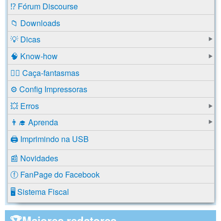
⁉️ Fórum Discourse
📁 Downloads
💡 Dicas
🧠 Know-how
🕵️‍♂️ Caça-fantasmas
⚙️ Config Impressoras
💥 Erros
👨‍🎓 Aprenda
🖨️ Imprimindo na USB
📰 Novidades
ⓕ FanPage do Facebook
🖥️ Sistema Fiscal
🏆Maiores redatores