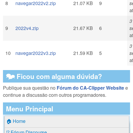
8
navegar2022v2.zip
21.07 KB
9
s
a
3
9
2022v4.zip
21.67 KB
6
s
a
3
10
navegar2022v3.zip
21.59 KB
5
s
a
🗫 Ficou com alguma dúvida?
Publique sua questão no
Fórum do CA-Clipper Website
e
continue a discussão com outros programadores.
Menu Principal
🏠 Home
⁉️ Fórum Discourse