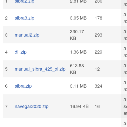
1
sibra2.zip
2.81 MB
236
m
3
2
sibra3.zip
3.05 MB
178
m
330.17
3
3
manual2.zip
293
KB
m
3
4
dll.zip
1.36 MB
229
m
613.68
3
5
manual_sibra_425_xl.zip
12
KB
m
3
6
sibra.zip
3.11 MB
324
m
3
7
navegar2020.zip
16.94 KB
16
s
a
3