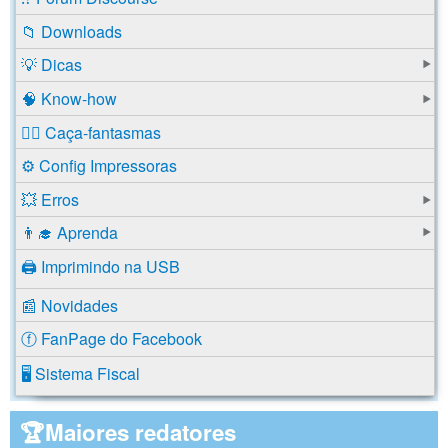
📁 Downloads
💡 Dicas
🧠 Know-how
🕵️‍♂️ Caça-fantasmas
⚙️ Config Impressoras
💥 Erros
👨‍🎓 Aprenda
🖨️ Imprimindo na USB
📰 Novidades
ⓕ FanPage do Facebook
🖥️ Sistema Fiscal
🏆Maiores redatores