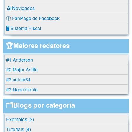
📰 Novidades
ⓕ FanPage do Facebook
🖥️ Sistema Fiscal
🏆Maiores redatores
#1 Anderson
#2 Major Anilto
#3 coiote64
#3 Nascimento
🗂️Blogs por categoria
Exemplos (3)
Tutoriais (4)