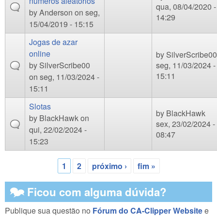
números aleatórios
qua, 08/04/2020 -
by
Anderson
on seg,
14:29
15/04/2019 - 15:15
Jogas de azar
online
by
SilverScribe00
by
SilverScribe00
seg, 11/03/2024 -
15:11
on seg, 11/03/2024 -
15:11
Slotas
by
BlackHawk
by
BlackHawk
on
sex, 23/02/2024 -
qui, 22/02/2024 -
08:47
15:23
1
2
próximo ›
fim »
Páginas
🗫 Ficou com alguma dúvida?
Publique sua questão no
Fórum do CA-Clipper Website
e