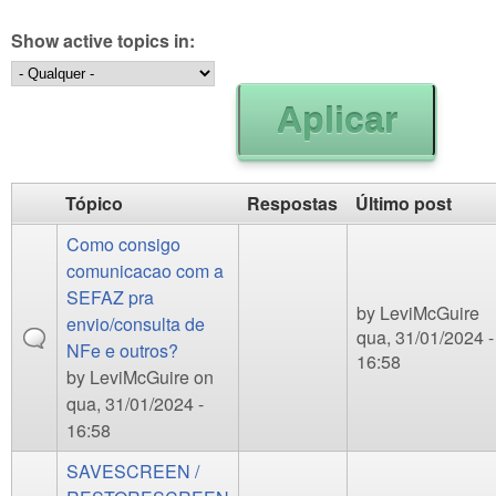
Show active topics in:
Tópico
Respostas
Último post
Como consigo
comunicacao com a
SEFAZ pra
by
LeviMcGuire
envio/consulta de
qua, 31/01/2024 -
NFe e outros?
16:58
by
LeviMcGuire
on
qua, 31/01/2024 -
16:58
SAVESCREEN /