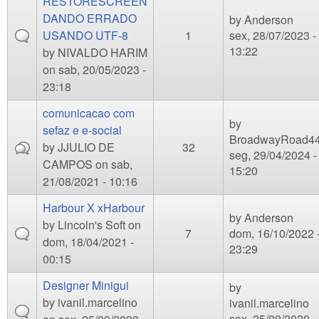
RESTORESCREEN
DANDO ERRADO
by
Anderson
USANDO UTF-8
1
sex, 28/07/2023 -
13:22
by
NIVALDO HARIM
on sab, 20/05/2023 -
23:18
comunicacao com
by
sefaz e e-social
BroadwayRoad4
by
JJULIO DE
32
seg, 29/04/2024 -
CAMPOS
on sab,
15:20
21/08/2021 - 10:16
Harbour X xHarbour
by
Anderson
by
Lincoln's Soft
on
7
dom, 16/10/2022 
dom, 18/04/2021 -
23:29
00:15
Designer Minigui
by
by
ivanil.marcelino
ivanil.marcelino
sex, 25/09/2020 -