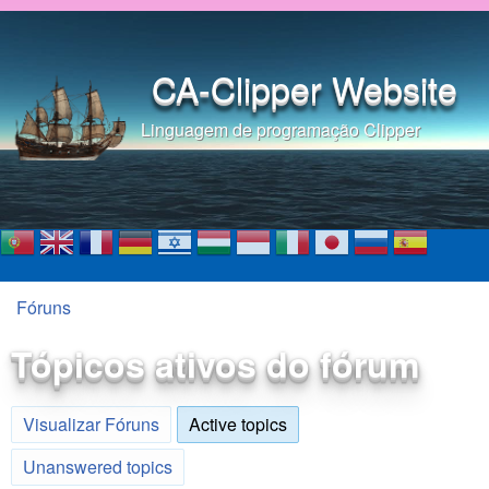
Pular para o conteúdo
principal
CA-Clipper Website
Linguagem de programação Clipper
Fóruns
Você está aqui
Tópicos ativos do fórum
Visualizar Fóruns
Active topics
(aba ativa)
Unanswered topics