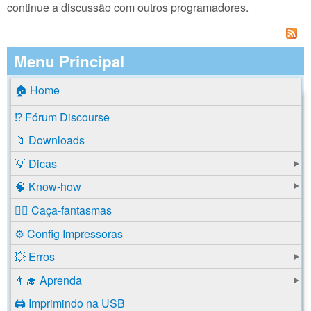
continue a discussão com outros programadores.
Menu Principal
🏠 Home
⁉️ Fórum Discourse
📁 Downloads
💡 Dicas
🧠 Know-how
🕵️‍♂️ Caça-fantasmas
⚙️ Config Impressoras
💥 Erros
👨‍🎓 Aprenda
🖨️ Imprimindo na USB