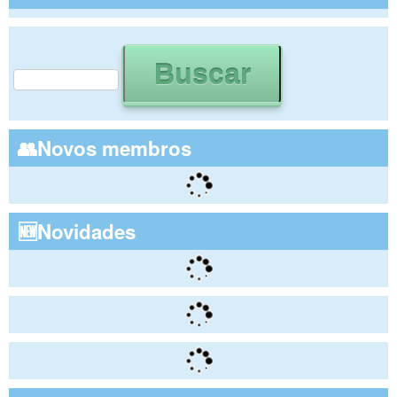
Buscar
Formulário de busca
👥Novos membros
🆕Novidades