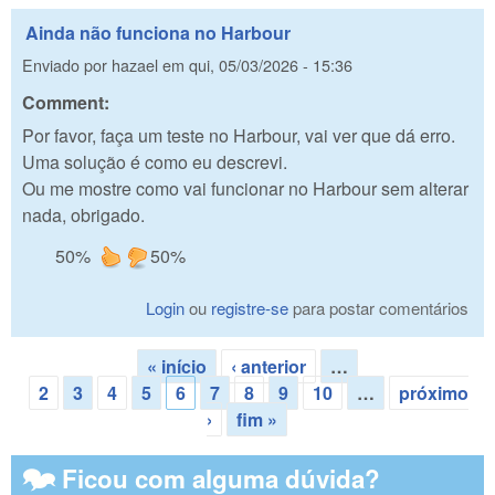
Ainda não funciona no Harbour
Enviado por
hazael
em
qui, 05/03/2026 - 15:36
Comment:
Por favor, faça um teste no Harbour, vai ver que dá erro.
Uma solução é como eu descrevi.
Ou me mostre como vai funcionar no Harbour sem alterar
nada, obrigado.
50%
50%
Login
ou
registre-se
para postar comentários
« início
‹ anterior
…
Páginas
2
3
4
5
6
7
8
9
10
…
próximo
›
fim »
🗫 Ficou com alguma dúvida?