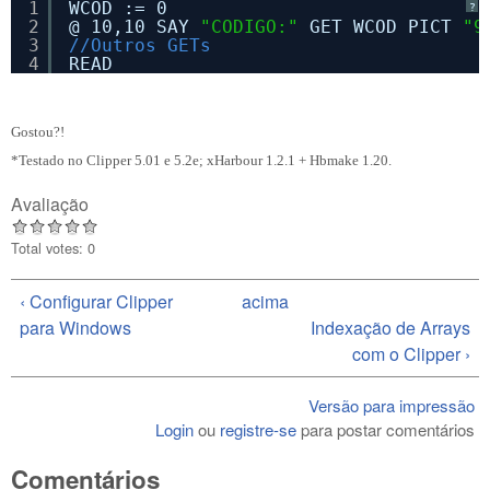
1
WCOD := 0
?
2
@ 10,10 SAY 
"CODIGO:"
GET WCOD PICT 
"9
3
//Outros GETs
4
READ
Gostou?!
*Testado no Clipper 5.01 e 5.2e; xHarbour 1.2.1 + Hbmake 1.20.
Avaliação
Total votes: 0
‹ Configurar Clipper
acima
para Windows
Indexação de Arrays
com o Clipper ›
Versão para impressão
Login
ou
registre-se
para postar comentários
Comentários