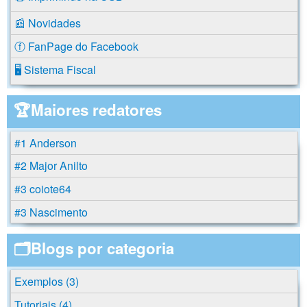
📰 Novidades
ⓕ FanPage do Facebook
🖥️ Sistema Fiscal
🏆Maiores redatores
#1 Anderson
#2 Major Anilto
#3 coiote64
#3 Nascimento
🗂️Blogs por categoria
Exemplos (3)
Tutoriais (4)