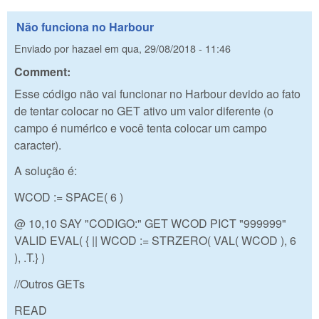
Não funciona no Harbour
Enviado por
hazael
em
qua, 29/08/2018 - 11:46
Comment:
Esse código não vai funcionar no Harbour devido ao fato
de tentar colocar no GET ativo um valor diferente (o
campo é numérico e você tenta colocar um campo
caracter).
A solução é:
WCOD := SPACE( 6 )
@ 10,10 SAY "CODIGO:" GET WCOD PICT "999999"
VALID EVAL( { || WCOD := STRZERO( VAL( WCOD ), 6
), .T.} )
//Outros GETs
READ