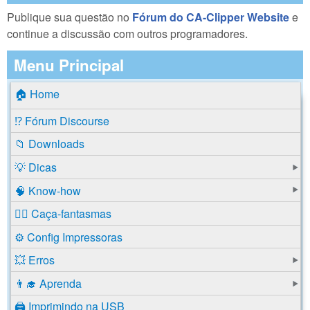
Publique sua questão no
Fórum do CA-Clipper Website
e
continue a discussão com outros programadores.
Menu Principal
🏠 Home
⁉️ Fórum Discourse
📁 Downloads
💡 Dicas
🧠 Know-how
🕵️‍♂️ Caça-fantasmas
⚙️ Config Impressoras
💥 Erros
👨‍🎓 Aprenda
🖨️ Imprimindo na USB