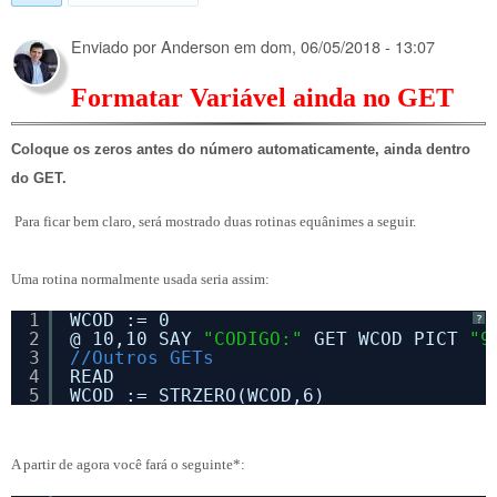
Enviado por
Anderson
em
dom, 06/05/2018 - 13:07
Formatar Variável ainda no GET
Coloque os zeros antes do número automaticamente, ainda dentro
do GET.
Para ficar bem claro, será mostrado duas rotinas equânimes a seguir.
Uma rotina normalmente usada seria assim:
1
WCOD := 0
?
2
@ 10,10 SAY 
"CODIGO:"
GET WCOD PICT 
"9
3
//Outros GETs
4
READ
5
WCOD := STRZERO(WCOD,6)
A partir de agora você fará o seguinte*: