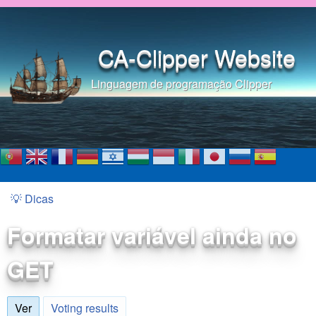
Pular para o conteúdo
principal
CA-Clipper Website
Linguagem de programação Clipper
💡 Dicas
Você está aqui
Formatar variável ainda no
GET
Ver
(aba ativa)
Voting results