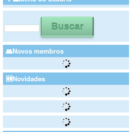
Buscar
Formulário de busca
👥Novos membros
🆕Novidades