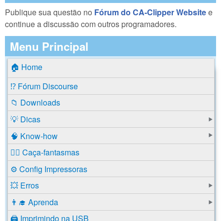
Publique sua questão no
Fórum do CA-Clipper Website
e
continue a discussão com outros programadores.
Menu Principal
🏠 Home
⁉️ Fórum Discourse
📁 Downloads
💡 Dicas
🧠 Know-how
🕵️‍♂️ Caça-fantasmas
⚙️ Config Impressoras
💥 Erros
👨‍🎓 Aprenda
🖨️ Imprimindo na USB