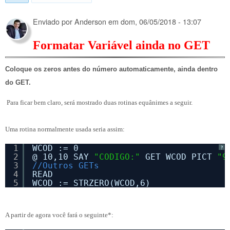
Enviado por
Anderson
em
dom, 06/05/2018 - 13:07
Formatar Variável ainda no GET
Coloque os zeros antes do número automaticamente, ainda dentro
do GET.
Para ficar bem claro, será mostrado duas rotinas equânimes a seguir.
Uma rotina normalmente usada seria assim:
1
WCOD := 0
?
2
@ 10,10 SAY 
"CODIGO:"
GET WCOD PICT 
"9
3
//Outros GETs
4
READ
5
WCOD := STRZERO(WCOD,6)
A partir de agora você fará o seguinte*: