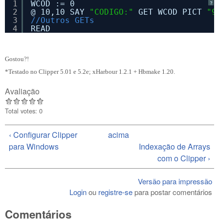
1
WCOD := 0
?
2
@ 10,10 SAY 
"CODIGO:"
GET WCOD PICT 
"9
3
//Outros GETs
4
READ
Gostou?!
*Testado no Clipper 5.01 e 5.2e; xHarbour 1.2.1 + Hbmake 1.20.
Avaliação
Total votes: 0
‹ Configurar Clipper
acima
para Windows
Indexação de Arrays
com o Clipper ›
Versão para impressão
Login
ou
registre-se
para postar comentários
Comentários