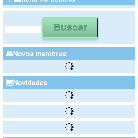
Buscar
Formulário de busca
👥Novos membros
🆕Novidades