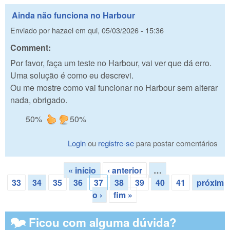
Ainda não funciona no Harbour
Enviado por
hazael
em
qui, 05/03/2026 - 15:36
Comment:
Por favor, faça um teste no Harbour, vai ver que dá erro.
Uma solução é como eu descrevi.
Ou me mostre como vai funcionar no Harbour sem alterar
nada, obrigado.
50%
50%
Login
ou
registre-se
para postar comentários
« início
‹ anterior
…
Páginas
33
34
35
36
37
38
39
40
41
próxim
o ›
fim »
🗫 Ficou com alguma dúvida?