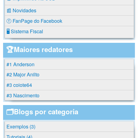
📰 Novidades
ⓕ FanPage do Facebook
🖥️ Sistema Fiscal
🏆Maiores redatores
#1 Anderson
#2 Major Anilto
#3 coiote64
#3 Nascimento
🗂️Blogs por categoria
Exemplos (3)
Tutoriais (4)