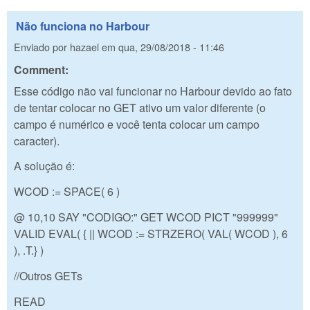
Não funciona no Harbour
Enviado por
hazael
em
qua, 29/08/2018 - 11:46
Comment:
Esse código não vai funcionar no Harbour devido ao fato
de tentar colocar no GET ativo um valor diferente (o
campo é numérico e você tenta colocar um campo
caracter).
A solução é:
WCOD := SPACE( 6 )
@ 10,10 SAY "CODIGO:" GET WCOD PICT "999999"
VALID EVAL( { || WCOD := STRZERO( VAL( WCOD ), 6
), .T.} )
//Outros GETs
READ