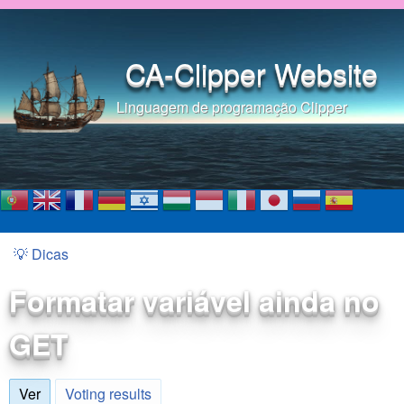
Pular para o conteúdo
principal
CA-Clipper Website
Linguagem de programação Clipper
💡 Dicas
Você está aqui
Formatar variável ainda no
GET
Ver
(aba ativa)
Voting results