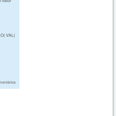
m valor
O( VAL(
mentários