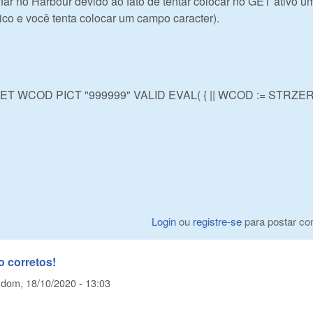
nar no Harbour devido ao fato de tentar colocar no GET ativo u
ico e você tenta colocar um campo caracter).
ET WCOD PICT "999999" VALID EVAL( { || WCOD := STRZER
Login
ou
registre-se
para postar co
 corretos!
m
dom, 18/10/2020 - 13:03