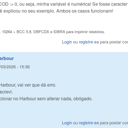
D := 0, ou seja, minha variável é numérica! Se fosse caracter
cê explicou no seu exemplo. Ambos os casos funcionam!
. 10264 + BCC 5.8, DBFCDX e SIBRA para imprimir relatórios.
Login
ou
registre-se
para postar co
arbour
5/03/2026 - 15:36
Harbour, vai ver que dá erro.
crevi.
ionar no Harbour sem alterar nada, obrigado.
Login
ou
registre-se
para postar co