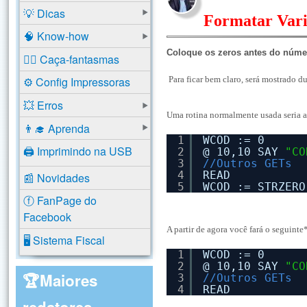
💡 Dicas
Formatar Vari
🧠 Know-how
Coloque os zeros antes do núme
🕵️‍♂️ Caça-fantasmas
Para ficar bem claro, será mostrado du
⚙️ Config Impressoras
💥 Erros
Uma rotina normalmente usada seria 
👨‍🎓 Aprenda
1
WCOD := 0
🖨️ Imprimindo na USB
2
@ 10,10 SAY 
"CO
3
//Outros GETs
4
READ
📰 Novidades
5
WCOD := STRZERO
ⓕ FanPage do
Facebook
A partir de agora você fará o seguinte
🖥️ Sistema Fiscal
1
WCOD := 0
2
@ 10,10 SAY 
"CO
🏆Maiores
3
//Outros GETs
4
READ
redatores