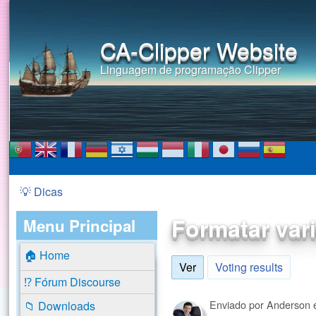
CA-Clipper Website
Linguagem de programação Clipper
💡 Dicas
Você está aqui
Formatar var
Menu Principal
🏠 Home
Ver
(aba ativa)
Voting results
⁉️ Fórum Discourse
Enviado por
Anderson
📁 Downloads