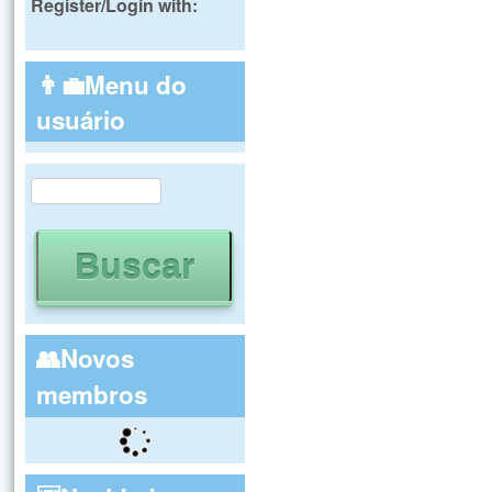
Register/Login with:
👨‍💼Menu do
usuário
Buscar
Formulário de busca
👥Novos
membros