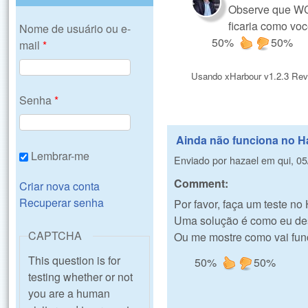
Observe que WCO
ficaria como vo
Nome de usuário ou e-
50%
50%
mail
*
Usando xHarbour v1.2.3 Rev
Senha
*
Ainda não funciona no H
Lembrar-me
Enviado por
hazael
em
qui, 0
Comment:
Criar nova conta
Recuperar senha
Por favor, faça um teste no 
Uma solução é como eu des
CAPTCHA
Ou me mostre como vai func
This question is for
50%
50%
testing whether or not
you are a human