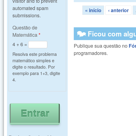
visitor and to prevent
automated spam
« início
‹ anterior
Páginas
submissions.
Questão de
🗫 Ficou com alg
Matemática
*
4 + 6 =
Publique sua questão no
Fó
programadores.
Resolva este problema
matemático simples e
digite o resultado. Por
exemplo para 1+3, digite
4.