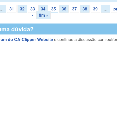
…
31
32
33
34
35
36
37
38
39
…
p
›
fim »
uma dúvida?
rum do CA-Clipper Website
e continue a discussão com outro