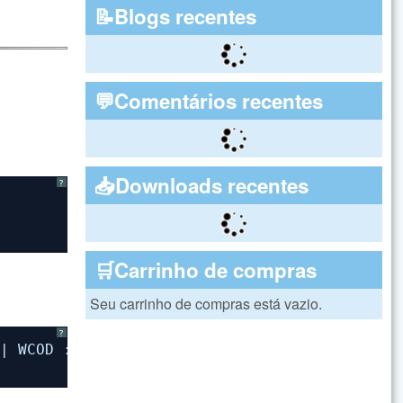
📝Blogs recentes
💬Comentários recentes
📥Downloads recentes
?
🛒Carrinho de compras
Seu carrinho de compras está vazio.
?
|| WCOD := STRZERO(WCOD,6), .T.} )