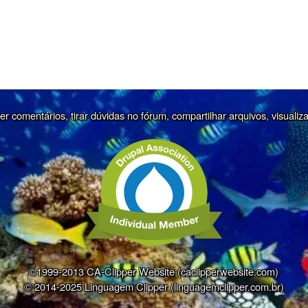
r comentários, tirar dúvidas no fórum, compartilhar arquivos, visualiz
©1999-2013 CA-Clipper Website (caclipperwebsite.com)
© 2014-2025 Linguagem Clipper (linguagemclipper.com.br)