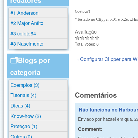
Gostou?!
#1 Anderson
*Testado no Clipper 5.01 e 5.2e; xHa
#2 Major Anilto
Avaliação
#3 coiote64
#3 Nascimento
Total votes: 0
🗂️Blogs por
‹ Configurar Clipper para 
categoria
Exemplos (3)
Comentários
Tutoriais (4)
Dicas (4)
Não funciona no Harbou
Know-how (2)
Enviado por
hazael
em
qua, 2
Proteção (1)
Comment:
Outros (0)