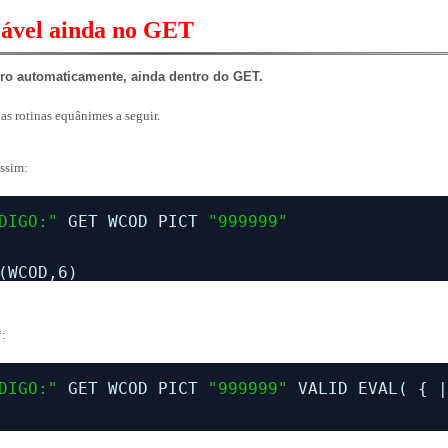
ável ainda no GET
ro automaticamente, ainda dentro do GET.
as rotinas equânimes a seguir.
assim:
DIGO:"
GET WCOD PICT 
"999999"
(WCOD,6)
*:
DIGO:"
GET WCOD PICT 
"999999"
VALID EVAL( { 