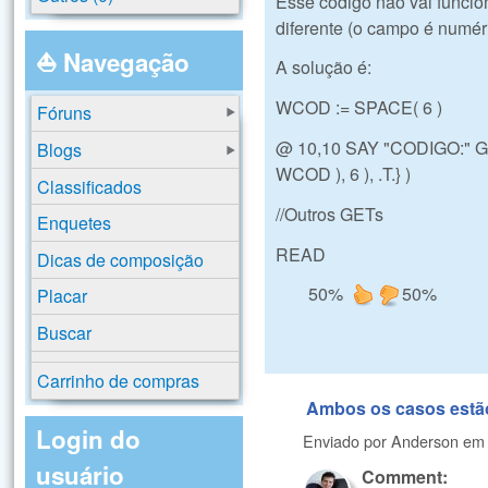
Esse código não vai funcio
diferente (o campo é numér
⛵ Navegação
A solução é:
WCOD := SPACE( 6 )
Fóruns
@ 10,10 SAY "CODIGO:" G
Blogs
WCOD ), 6 ), .T.} )
Classificados
//Outros GETs
Enquetes
READ
Dicas de composição
50%
50%
Placar
Buscar
Carrinho de compras
Ambos os casos estão
Login do
Enviado por
Anderson
e
usuário
Comment: