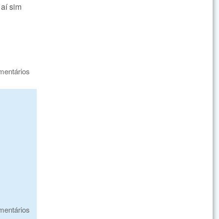
 aí sim
mentários
mentários