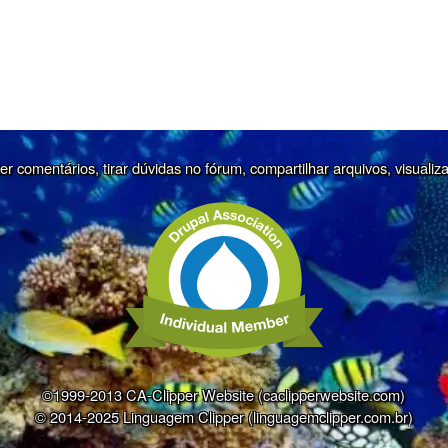
r comentários, tirar dúvidas no fórum, compartilhar arquivos, visualiz
©1999-2013 CA-Clipper Website (caclipperwebsite.com)
© 2014-2025 Linguagem Clipper (linguagemclipper.com.br)