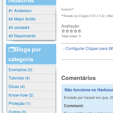
Gostou?!
#1 Anderson
*Testado no Clipper 5.01 e 5.2e; xHa
#2 Major Anilto
Avaliação
#3 coiote64
#3 Nascimento
Total votes: 0
🗂️Blogs por
‹ Configurar Clipper para 
categoria
Exemplos (3)
Comentários
Tutoriais (4)
Dicas (4)
Não funciona no Harbou
Know-how (2)
Enviado por
hazael
em
qua, 2
Proteção (1)
Comment:
Outros (0)