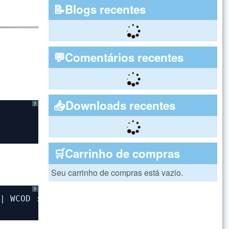
📝Blogs recentes
💬Comentários recentes
📥Downloads recentes
?
🛒Carrinho de compras
Seu carrinho de compras está vazio.
?
|| WCOD := STRZERO(WCOD,6), .T.} )