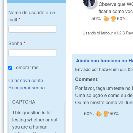
Observe que WCO
ficaria como vo
Nome de usuário ou e-
50%
50%
mail
*
Usando xHarbour v1.2.3 Rev
Senha
*
Ainda não funciona no H
Lembrar-me
Enviado por
hazael
em
qui, 0
Comment:
Criar nova conta
Recuperar senha
Por favor, faça um teste no 
Uma solução é como eu des
CAPTCHA
Ou me mostre como vai func
This question is for
50%
50%
testing whether or not
you are a human