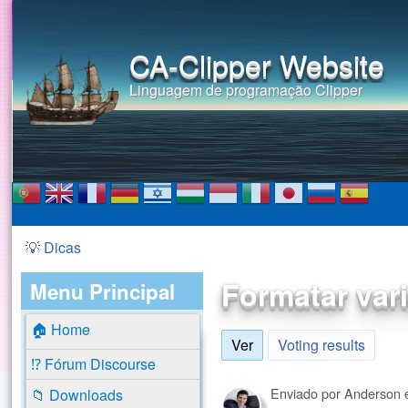
CA-Clipper Website
Linguagem de programação Clipper
💡 Dicas
Você está aqui
Formatar var
Menu Principal
🏠 Home
Ver
(aba ativa)
Voting results
⁉️ Fórum Discourse
Enviado por
Anderson
📁 Downloads