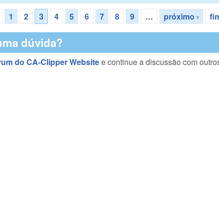
1
2
3
4
5
6
7
8
9
…
próximo ›
fi
uma dúvida?
rum do CA-Clipper Website
e continue a discussão com outro