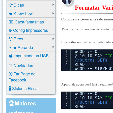
💡 Dicas
Formatar Vari
🧠 Know-how
Coloque os zeros antes do núme
🕵️‍♂️ Caça-fantasmas
Para ficar bem claro, será mostrado du
⚙️ Config Impressoras
💥 Erros
Uma rotina normalmente usada seria 
👨‍🎓 Aprenda
1
WCOD := 0
🖨️ Imprimindo na USB
2
@ 10,10 SAY 
"CO
3
//Outros GETs
4
READ
📰 Novidades
5
WCOD := STRZERO
ⓕ FanPage do
Facebook
A partir de agora você fará o seguinte
🖥️ Sistema Fiscal
1
WCOD := 0
2
@ 10,10 SAY 
"CO
🏆Maiores
3
//Outros GETs
4
READ
redatores