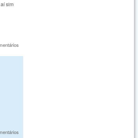
 aí sim
mentários
mentários