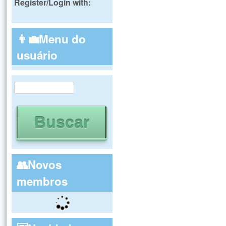
Register/Login with:
👨‍💼Menu do
usuário
Buscar
Formulário de busca
👥Novos
membros