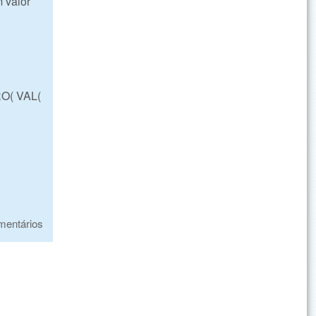
m valor
O( VAL(
mentários