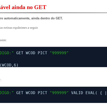
ável ainda no GET
ro automaticamente, ainda dentro do GET.
as rotinas equânimes a seguir.
assim:
DIGO:"
GET WCOD PICT 
"999999"
(WCOD,6)
*:
DIGO:"
GET WCOD PICT 
"999999"
VALID EVAL( { 