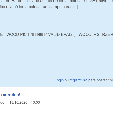
nar no Harbour devido ao fato de tentar colocar no GET ativo u
ico e você tenta colocar um campo caracter).
ET WCOD PICT "999999" VALID EVAL( { || WCOD := STRZER
Login
ou
registre-se
para postar co
 corretos!
m
dom, 18/10/2020 - 13:03