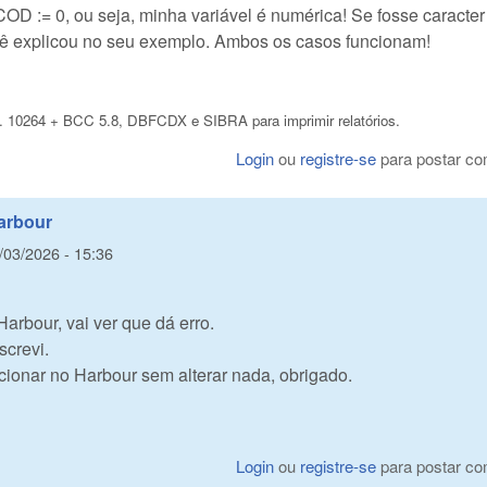
D := 0, ou seja, minha variável é numérica! Se fosse caracter
cê explicou no seu exemplo. Ambos os casos funcionam!
. 10264 + BCC 5.8, DBFCDX e SIBRA para imprimir relatórios.
Login
ou
registre-se
para postar co
arbour
5/03/2026 - 15:36
Harbour, vai ver que dá erro.
crevi.
ionar no Harbour sem alterar nada, obrigado.
Login
ou
registre-se
para postar co