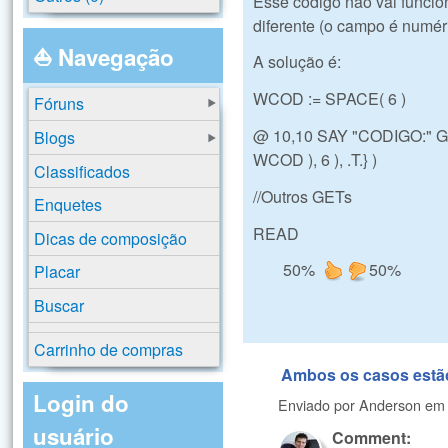
Esse código não vai funcio
diferente (o campo é numér
⛵ Navegação
A solução é:
WCOD := SPACE( 6 )
Fóruns
@ 10,10 SAY "CODIGO:" G
Blogs
WCOD ), 6 ), .T.} )
Classificados
//Outros GETs
Enquetes
READ
Dicas de composição
50%
50%
Placar
Buscar
Carrinho de compras
Ambos os casos estão
Login do
Enviado por
Anderson
e
usuário
Comment: