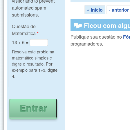
visitor and to prevent
automated spam
« início
‹ anterior
Páginas
submissions.
🗫 Ficou com alg
Questão de
Matemática
*
Publique sua questão no
Fó
13 + 6 =
programadores.
Resolva este problema
matemático simples e
digite o resultado. Por
exemplo para 1+3, digite
4.