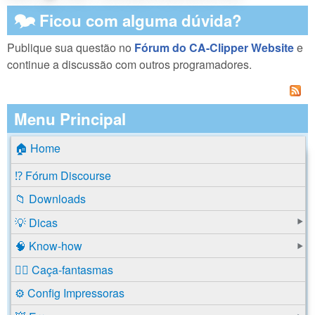
🗫 Ficou com alguma dúvida?
Publique sua questão no
Fórum do CA-Clipper Website
e
continue a discussão com outros programadores.
Menu Principal
🏠 Home
⁉️ Fórum Discourse
📁 Downloads
💡 Dicas
🧠 Know-how
🕵️‍♂️ Caça-fantasmas
⚙️ Config Impressoras