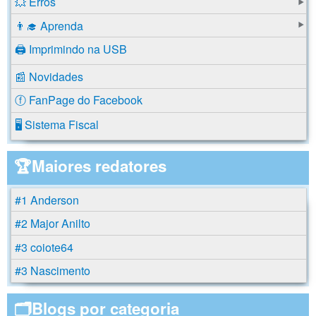
💥 Erros
👨‍🎓 Aprenda
🖨️ Imprimindo na USB
📰 Novidades
ⓕ FanPage do Facebook
🖥️ Sistema Fiscal
🏆Maiores redatores
#1 Anderson
#2 Major Anilto
#3 coiote64
#3 Nascimento
🗂️Blogs por categoria