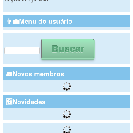
👨‍💼Menu do usuário
Buscar
Formulário de busca
👥Novos membros
🆕Novidades